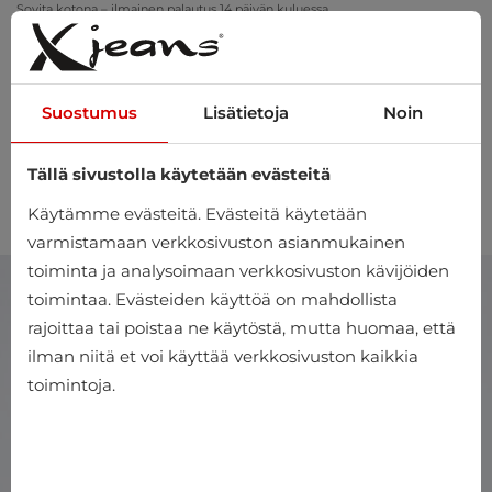
Sovita kotona – ilmainen palautus 14 päivän kuluessa
Suostumus
Lisätietoja
Noin
Tällä sivustolla käytetään evästeitä
0
Käytämme evästeitä. Evästeitä käytetään
varmistamaan verkkosivuston asianmukainen
toiminta ja analysoimaan verkkosivuston kävijöiden
toimintaa. Evästeiden käyttöä on mahdollista
rajoittaa tai poistaa ne käytöstä, mutta huomaa, että
ilman niitä et voi käyttää verkkosivuston kaikkia
toimintoja.