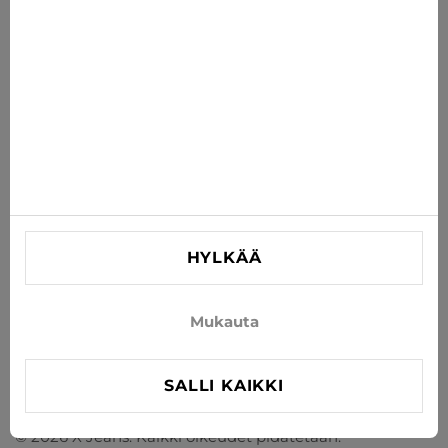
TILAA
Hyväksy uutisten ja erikoistarjousten vastaanottaminen
sähköpostitse
TIEDOT
AUTA
YHTEYSTIEDOT
HYLKÄÄ
info@xjeans.eu
+371 256 462 62
Mukauta
Seuratkaa meitä sosiaalisessa mediassa
SALLI KAIKKI
© 2026 X Jeans. Kaikki oikeudet pidätetään.