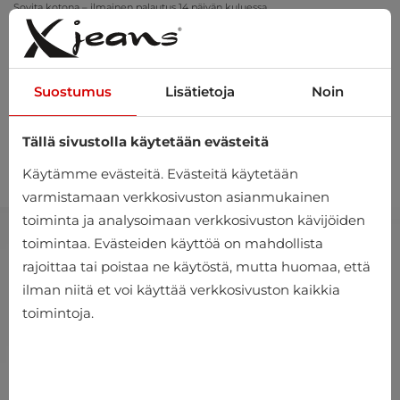
Sovita kotona – ilmainen palautus 14 päivän kuluessa
Suostumus
Lisätietoja
Noin
Tällä sivustolla käytetään evästeitä
0
Käytämme evästeitä. Evästeitä käytetään
varmistamaan verkkosivuston asianmukainen
toiminta ja analysoimaan verkkosivuston kävijöiden
toimintaa. Evästeiden käyttöä on mahdollista
rajoittaa tai poistaa ne käytöstä, mutta huomaa, että
ilman niitä et voi käyttää verkkosivuston kaikkia
toimintoja.