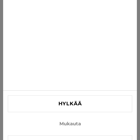
Saat uusimmat tarjoukset, alennukset ja uutiset
suoraan sähköpostiisi
TILAA
Hyväksy uutisten ja erikoistarjousten vastaanottaminen
sähköpostitse
TIEDOT
AUTA
YHTEYSTIEDOT
HYLKÄÄ
info@xjeans.eu
+371 256 462 62
Mukauta
Seuratkaa meitä sosiaalisessa mediassa