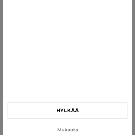
Uutisia sinulle
Saat uusimmat tarjoukset, alennukset ja uutiset
suoraan sähköpostiisi
TILAA
Hyväksy uutisten ja erikoistarjousten vastaanottaminen
sähköpostitse
TIEDOT
AUTA
YHTEYSTIEDOT
HYLKÄÄ
info@xjeans.eu
+371 256 462 62
Mukauta