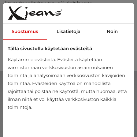
Sovita kotona – ilmainen palautus 14 päivän kuluessa
Suostumus
Lisätietoja
Noin
Tällä sivustolla käytetään evästeitä
0
Käytämme evästeitä. Evästeitä käytetään
varmistamaan verkkosivuston asianmukainen
toiminta ja analysoimaan verkkosivuston kävijöiden
toimintaa. Evästeiden käyttöä on mahdollista
rajoittaa tai poistaa ne käytöstä, mutta huomaa, että
ilman niitä et voi käyttää verkkosivuston kaikkia
toimintoja.