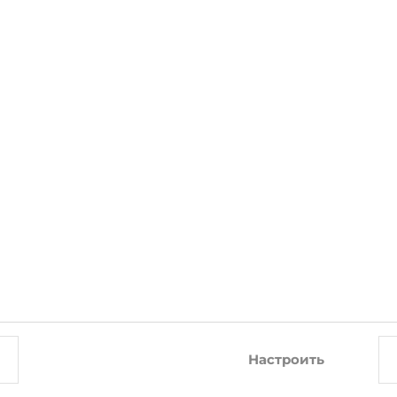
СОПУТСТВУЮЩИЕ ТОВАРЫ
-10%
-10%
Настроить