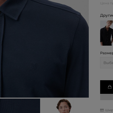
Цена п
Другие
Разме
Шир