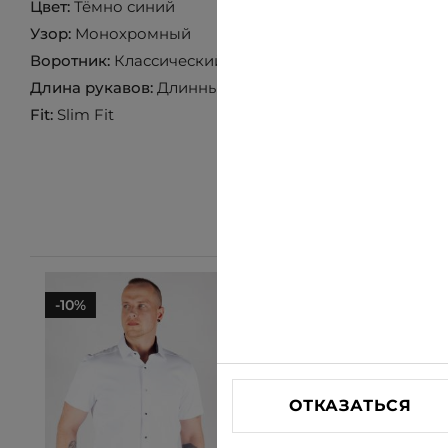
Цвет:
Тёмно синий
Узор:
Монохромный
Воротник:
Классический воротник
Длина рукавов:
Длинный рукав
Fit:
Slim Fit
-10%
-10%
ОТКАЗАТЬСЯ