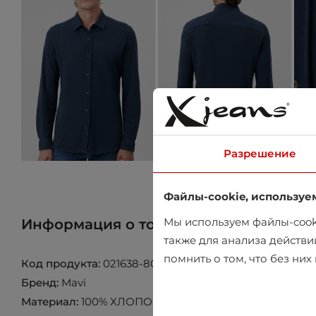
Разрешение
Файлы-cookie, используе
Мы используем файлы-cooki
Информация о товаре
Найти товар 
также для анализа действи
помнить о том, что без ни
Код продукта:
021638-80790
Бренд:
Mavi
Материал:
100% ХЛОПОК