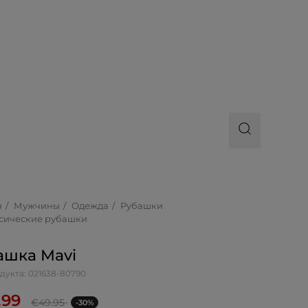
я
Мужчины
Одежда
Рубашки
сические рубашки
ашка Mavi
дукта: 021638-80790
.99
€
49.95
-30%