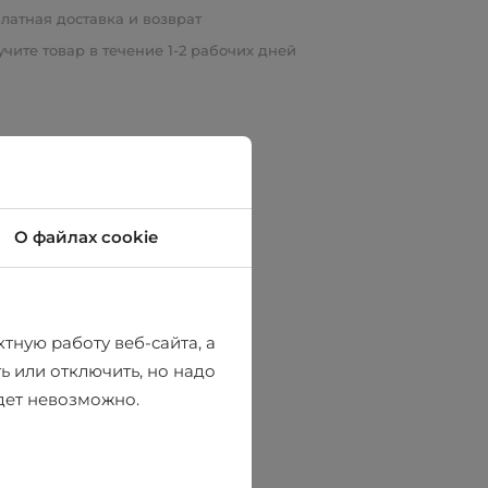
латная доставка и возврат
чите товар в течение 1-2 рабочих дней
О файлах cookie
тную работу веб-сайта, а
ь или отключить, но надо
удет невозможно.