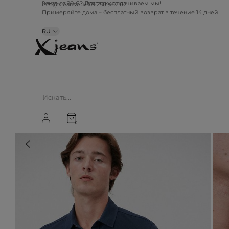
Заказ от 20 €? Доставку оплачиваем мы!
info@xjeans.eu
+371 256 462 62
Примеряйте дома – бесплатный возврат в течение 14 дней
RU
0