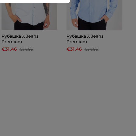
Рубашка X Jeans
Рубашка X Jeans
Р
Premium
Premium
P
€31.46
€31.46
€
€34.95
€34.95