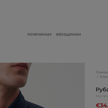
МУЖЧИНАМ
ЖЕНЩИНАМ
Главна
Клас
Руб
Код про
€
34