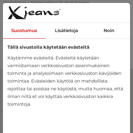
Sovita kotona – ilmainen palautus 14 päivän kuluessa
Suostumus
Lisätietoja
Noin
Tällä sivustolla käytetään evästeitä
0
Käytämme evästeitä. Evästeitä käytetään
varmistamaan verkkosivuston asianmukainen
toiminta ja analysoimaan verkkosivuston kävijöiden
toimintaa. Evästeiden käyttöä on mahdollista
rajoittaa tai poistaa ne käytöstä, mutta huomaa, että
ilman niitä et voi käyttää verkkosivuston kaikkia
toimintoja.