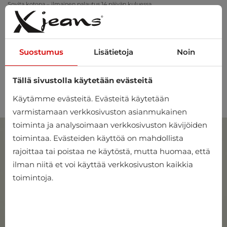
Sovita kotona – ilmainen palautus 14 päivän kuluessa
Suostumus
Lisätietoja
Noin
Tällä sivustolla käytetään evästeitä
0
Käytämme evästeitä. Evästeitä käytetään
varmistamaan verkkosivuston asianmukainen
toiminta ja analysoimaan verkkosivuston kävijöiden
toimintaa. Evästeiden käyttöä on mahdollista
rajoittaa tai poistaa ne käytöstä, mutta huomaa, että
ilman niitä et voi käyttää verkkosivuston kaikkia
toimintoja.