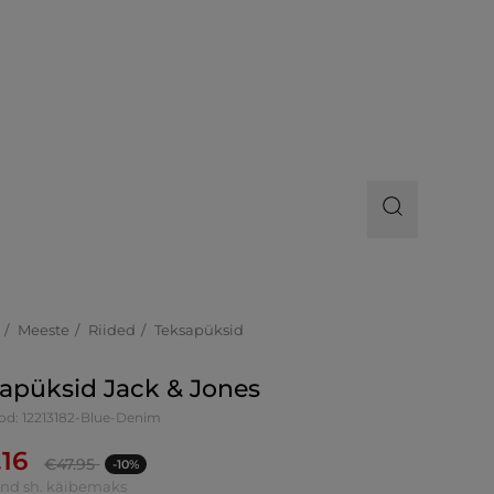
Meeste
Riided
Teksapüksid
apüksid Jack & Jones
od: 12213182-Blue-Denim
.16
€
47.95
-10%
ind sh. käibemaks