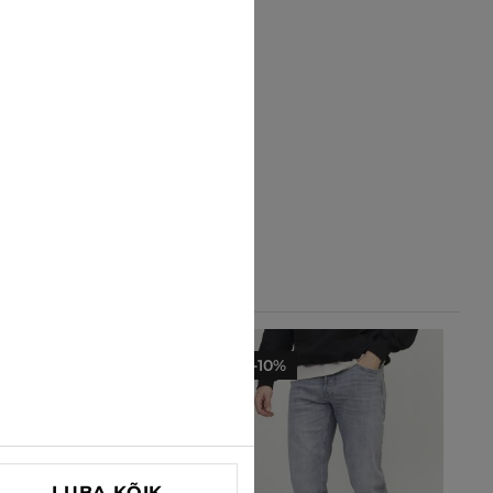
-25%
-10%
LUBA KÕIK