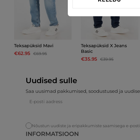
Teksapüksid Mavi
Teksapüksid X Jeans
Basic
€62.95
€69.95
€35.95
€39.95
Uudised sulle
Saa uusimad pakkumised, soodustused ja uudise
Nõustun uudiste ja eripakkumiste saamisega e-post
INFORMATSIOON