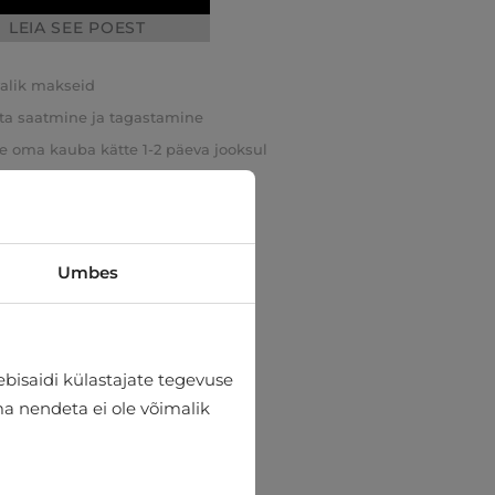
LEIA SEE POEST
valik makseid
ta saatmine ja tagastamine
e oma kauba kätte 1-2 päeva jooksul
Umbes
bisaidi külastajate tegevuse
lma nendeta ei ole võimalik