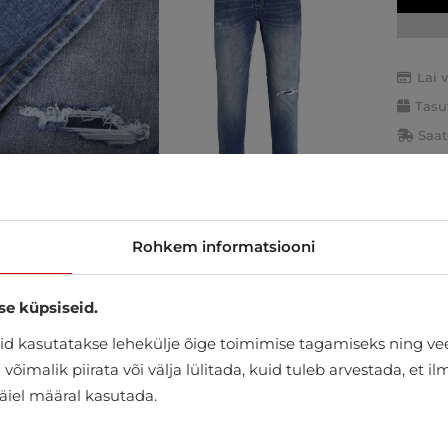
Lai 
Tasu
Saat
Rohkem informatsiooni
se küpsiseid.
d kasutatakse lehekülje õige toimimise tagamiseks ning vee
õimalik piirata või välja lülitada, kuid tuleb arvestada, et i
täiel määral kasutada.