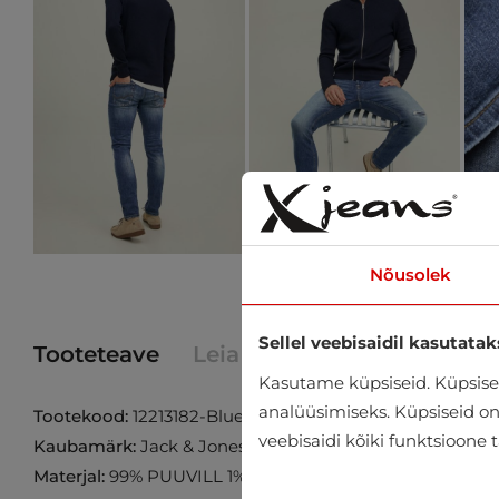
Nõusolek
Sellel veebisaidil kasutatak
Tooteteave
Leia toode poest
Kasutame küpsiseid. Küpsisei
analüüsimiseks. Küpsiseid on v
Tootekood:
12213182-Blue-Denim
veebisaidi kõiki funktsioone 
Kaubamärk:
Jack & Jones
Materjal:
99% PUUVILL 1% ELASTAAN