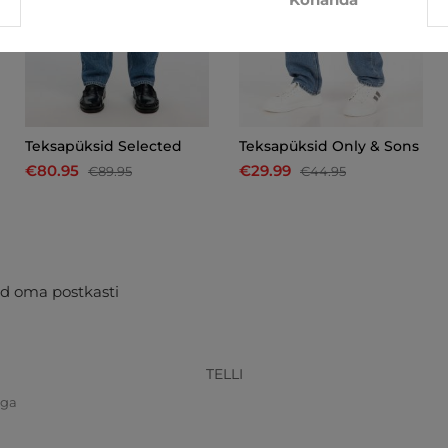
Teksapüksid Selected
Teksapüksid Only & Sons
€80.95
€29.99
€89.95
€44.95
d oma postkasti
TELLI
iga