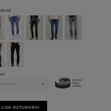
ärvid:
ed:
LISA OSTUKORVI