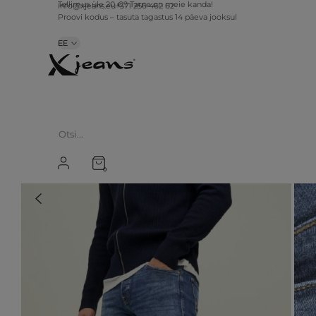
info@xjeans.eu
+371 256 462 62
Tellimus üle 20 €? Tarne on meie kanda!
Proovi kodus – tasuta tagastus 14 päeva jooksul
EE
0