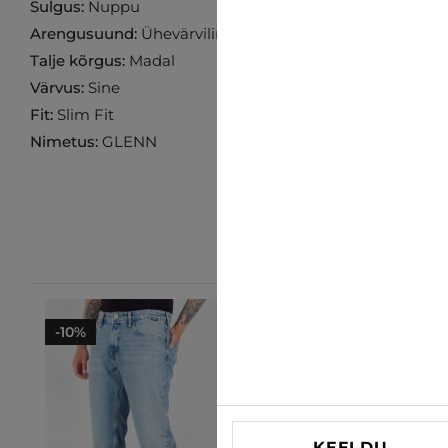
Sulgus:
Nuppu
Arengusuund:
Ühevärviline
Talje kõrgus:
Madal
Värvus:
Sine
Fit:
Slim Fit
Nimetus:
GLENN
-10%
-10%
KEELDU