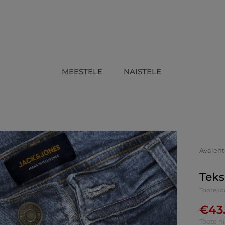
MEESTELE
NAISTELE
Avaleht
Teks
Tooteko
€
43
Toote h