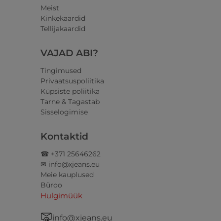
Meist
Kinkekaardid
Tellijakaardid
VAJAD ABI?
Tingimused
Privaatsuspoliitika
Küpsiste poliitika
Tarne & Tagastab
Sisselogimise
Kontaktid
☎ +371 25646262
✉ info@xjeans.eu
Meie kauplused
Büroo
Hulgimüük
info@xjeans.eu