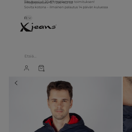
info@xjeans.eu
+371 256 462 62
Tilauksesi yli 20 €? Hoidamme toimituksen!
Sovita kotona – ilmainen palautus 14 päivän kuluessa
FI
0