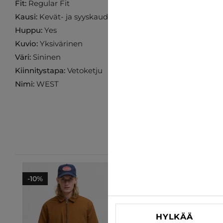
Fit:
Regular Fit
Kausi:
Kevät- ja syyskaudelle
Huppu:
Yes
Kuvio:
Yksivärinen
Väri:
Sininen
Kiinnitystapa:
Vetoketju
Nimi:
WEST
-10%
-25%
HYLKÄÄ