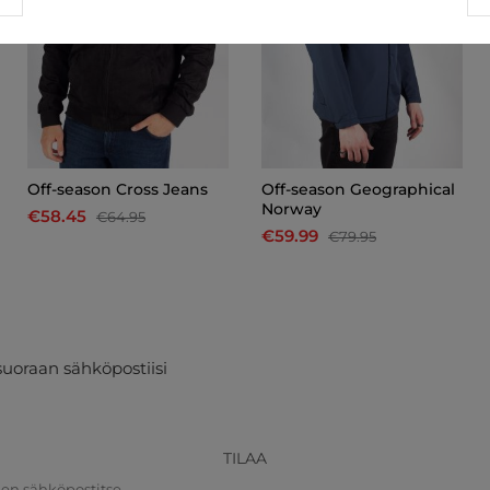
Off-season Cross Jeans
Off-season Geographical
Norway
€58.45
€64.95
€59.99
€79.95
suoraan sähköpostiisi
TILAA
nen sähköpostitse