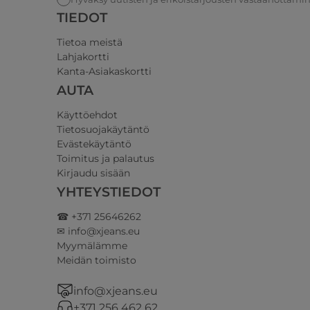
TIEDOT
Tietoa meistä
Lahjakortti
Kanta-Asiakaskortti
AUTA
Käyttöehdot
Tietosuojakäytäntö
Evästekäytäntö
Toimitus ja palautus
Kirjaudu sisään
YHTEYSTIEDOT
☎ +371 25646262
✉ info@xjeans.eu
Myymälämme
Meidän toimisto
info@xjeans.eu
+371 256 462 62