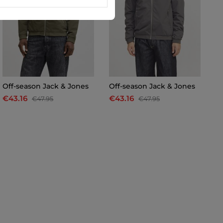
Off-season Jack & Jones
Off-season Jack & Jones
O
€43.16
€43.16
€
€47.95
€47.95