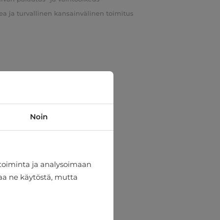
a ja turvallinen kansainvälinen toimitus
Noin
toiminta ja analysoimaan
taa ne käytöstä, mutta