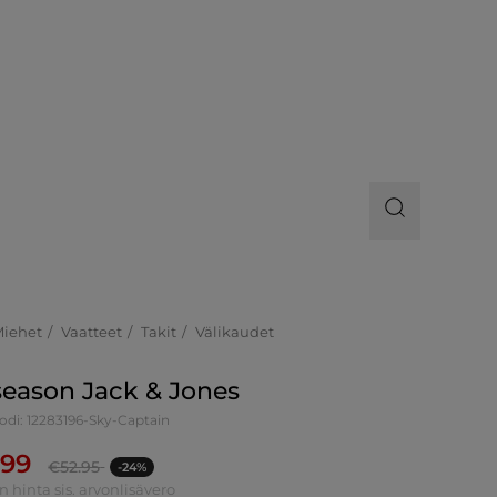
Miehet
Vaatteet
Takit
Välikaudet
season Jack & Jones
odi: 12283196-Sky-Captain
.99
€
52.95
-24%
n hinta sis. arvonlisävero