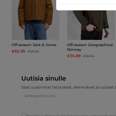
s
Off-season Jack & Jones
Off-season Geographical
Norway
€62.95
€69.95
€74.99
€99.95
Uutisia sinulle
Saat uusimmat tarjoukset, alennukset ja uutiset 
Hyväksy uutisten ja erikoistarjousten vastaanottami