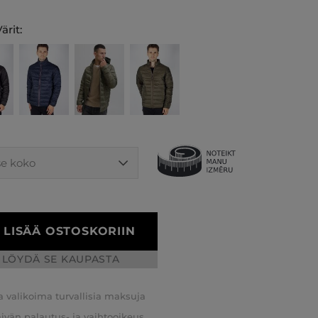
ärit:
LISÄÄ OSTOSKORIIN
LÖYDÄ SE KAUPASTA
a valikoima turvallisia maksuja
äivän palautus- ja vaihtooikeus