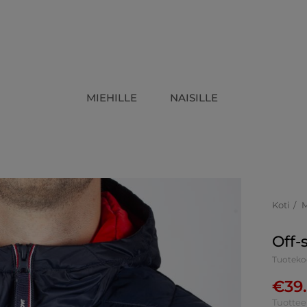
MIEHILLE
NAISILLE
Koti
Off-
Tuoteko
€
39
Tuottee