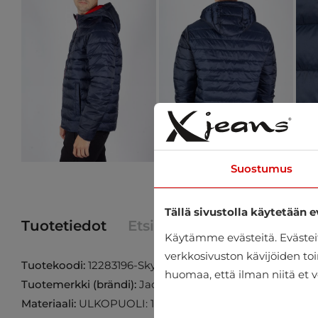
Suostumus
Tällä sivustolla käytetään e
Tuotetiedot
Etsi tuote myymälästä
Käytämme evästeitä. Eväste
verkkosivuston kävijöiden toi
Tuotekoodi:
12283196-Sky-Captain
huomaa, että ilman niitä et v
Tuotemerkki (brändi):
Jack & Jones
Materiaali:
ULKOPUOLI: 100% POLYESTERI SISÄPUOLI: 