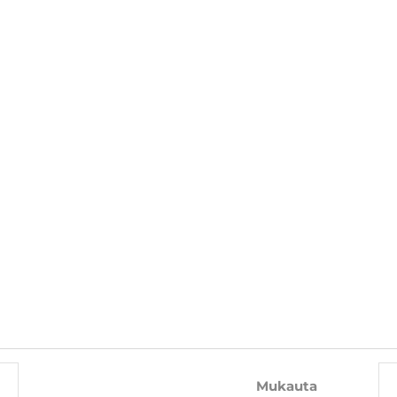
TÄLLÄ TUOTTEELLA OSTAA MYÖS
-10%
-25%
Mukauta