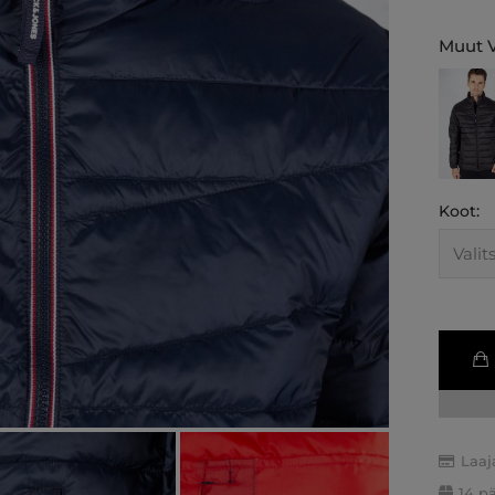
Muut V
Koot:
Laaj
14 p