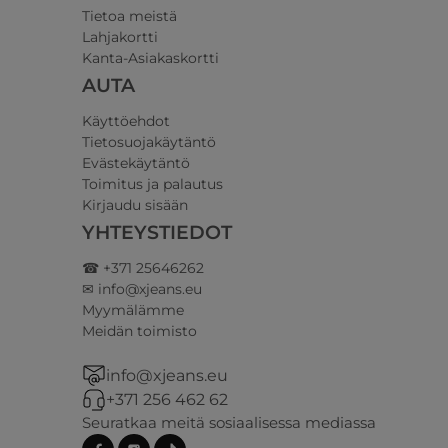
Tietoa meistä
Lahjakortti
Kanta-Asiakaskortti
AUTA
Käyttöehdot
Tietosuojakäytäntö
Evästekäytäntö
Toimitus ja palautus
Kirjaudu sisään
YHTEYSTIEDOT
☎ +371 25646262
✉ info@xjeans.eu
Myymälämme
Meidän toimisto
info@xjeans.eu
+371 256 462 62
Seuratkaa meitä sosiaalisessa mediassa