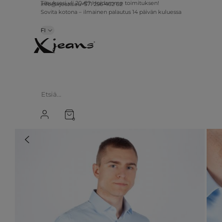
info@xjeans.eu
+371 256 462 62
Tilauksesi yli 20 €? Hoidamme toimituksen!
Sovita kotona – ilmainen palautus 14 päivän kuluessa
FI
0