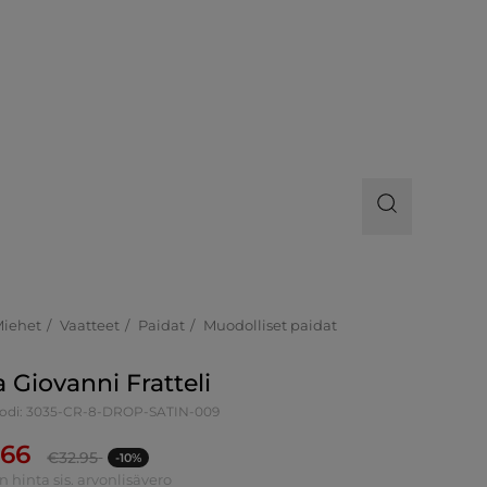
Miehet
Vaatteet
Paidat
Muodolliset paidat
a Giovanni Fratteli
odi: 3035-CR-8-DROP-SATIN-009
.66
€
32.95
-10%
n hinta sis. arvonlisävero