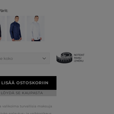
ärit:
LISÄÄ OSTOSKORIIN
LÖYDÄ SE KAUPASTA
a valikoima turvallisia maksuja
äivän palautus- ja vaihtooikeus