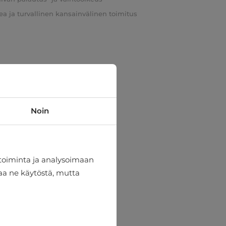
a ja turvallinen kansainvälinen toimitus
Noin
toiminta ja analysoimaan
taa ne käytöstä, mutta