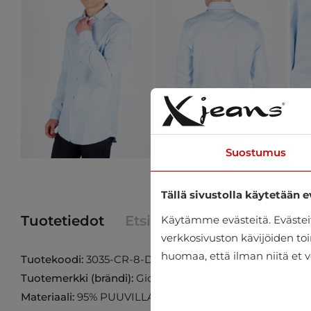
Suostumus
Tällä sivustolla käytetään e
Tuotetiedot
Etsi tuote myymälästä
Käytämme evästeitä. Eväste
verkkosivuston kävijöiden toi
huomaa, että ilman niitä et v
Tuotekoodi:
3035-CR-8-DROP-SATIN-009
Tuotemerkki (brändi):
Giovanni Fratteli
Materiaali:
95% PUUVILLA 5% ELASTAANI