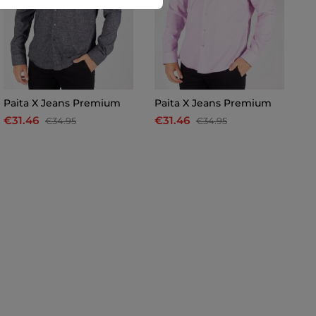
Paita X Jeans Premium
Paita X Jeans Premium
P
€31.46
€31.46
€
€34.95
€34.95