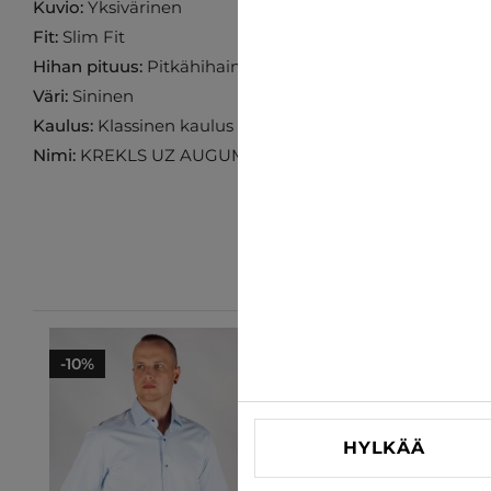
Kuvio:
Yksivärinen
Fit:
Slim Fit
Hihan pituus:
Pitkähihainen
Väri:
Sininen
Kaulus:
Klassinen kaulus
Nimi:
KREKLS UZ AUGUMU 190-205 cm
-10%
-10%
HYLKÄÄ