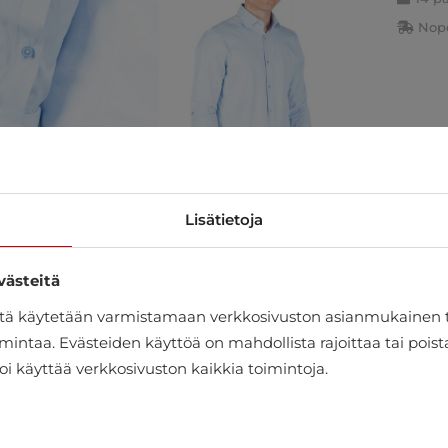
Nope
Lisätietoja
västeitä
itä käytetään varmistamaan verkkosivuston asianmukainen 
mintaa. Evästeiden käyttöä on mahdollista rajoittaa tai pois
oi käyttää verkkosivuston kaikkia toimintoja.