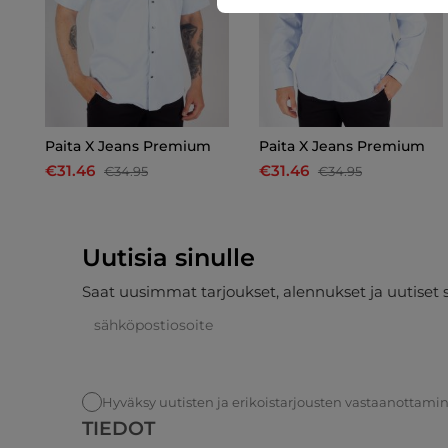
Paita X Jeans Premium
Paita X Jeans Premium
€31.46
€31.46
€34.95
€34.95
Uutisia sinulle
Saat uusimmat tarjoukset, alennukset ja uutiset 
Hyväksy uutisten ja erikoistarjousten vastaanottami
TIEDOT