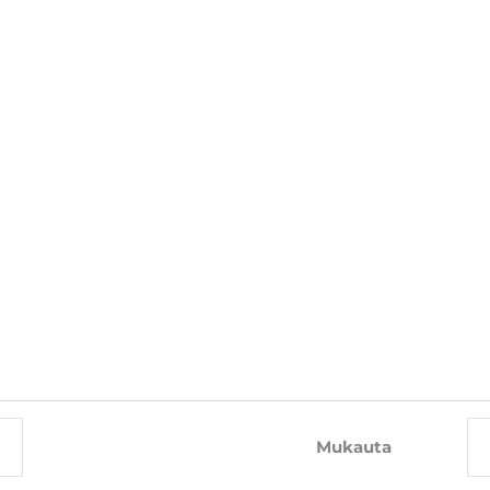
TÄLLÄ TUOTTEELLA OSTAA MYÖS
-10%
-10%
Mukauta