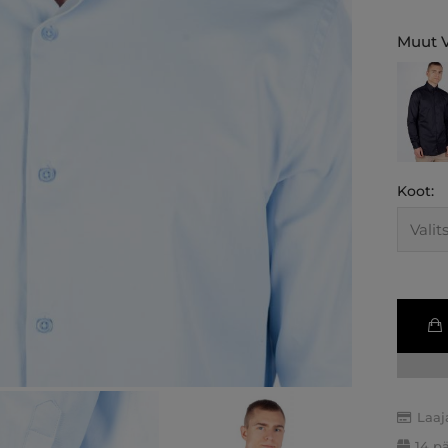
Muut V
Koot:
Laaj
14 p