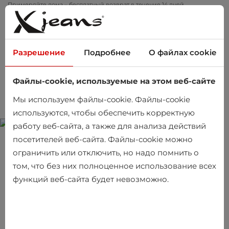
Примеряйте дома – бесплатный возврат в течение 14 дней
Разрешение
Подробнее
О файлах cookie
Файлы-cookie, используемые на этом веб-сайте
0
Мы используем файлы-cookie. Файлы-cookie
используются, чтобы обеспечить корректную
работу веб-сайта, а также для анализа действий
посетителей веб-сайта. Файлы-cookie можно
Рубашка Giovanni Fratteli
ограничить или отключить, но надо помнить о
том, что без них полноценное использование всех
Код продукта: 3035-CR-8-DROP-SATIN-009
функций веб-сайта будет невозможно.
€
32.95
-10%
€
29.66
Цена продукта вкл. НДС