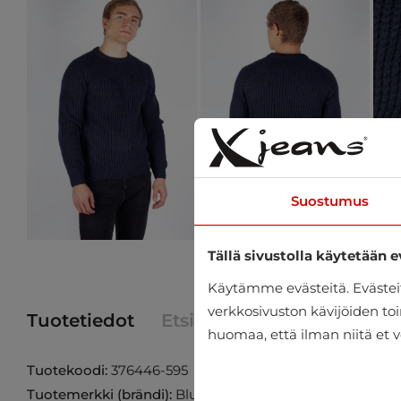
Suostumus
Tällä sivustolla käytetään e
Käytämme evästeitä. Eväste
verkkosivuston kävijöiden toi
Tuotetiedot
Etsi tuote myymälästä
huomaa, että ilman niitä et v
Tuotekoodi:
376446-595
Tuotemerkki (brändi):
Blue Seven