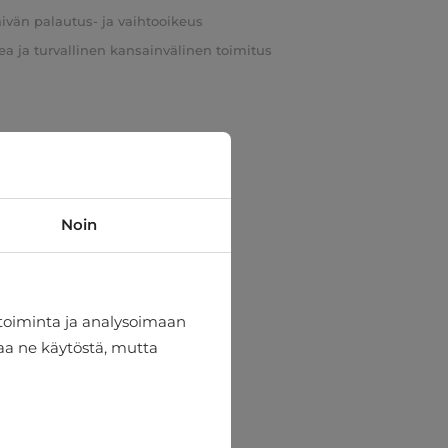
äivän palautus- ja vaihtooikeus
a ja turvallinen kansainvälinen toimitus
Noin
toiminta ja analysoimaan
taa ne käytöstä, mutta