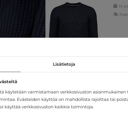
14 p
Nope
Lisätietoja
västeitä
itä käytetään varmistamaan verkkosivuston asianmukainen 
mintaa. Evästeiden käyttöä on mahdollista rajoittaa tai pois
oi käyttää verkkosivuston kaikkia toimintoja.