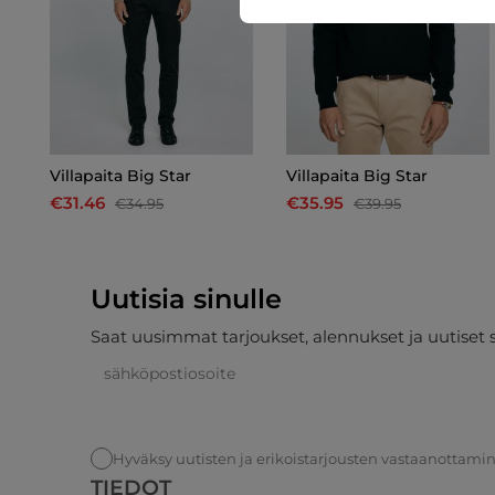
Villapaita Big Star
Villapaita Big Star
€31.46
€35.95
€34.95
€39.95
Uutisia sinulle
Saat uusimmat tarjoukset, alennukset ja uutiset 
Hyväksy uutisten ja erikoistarjousten vastaanottami
TIEDOT