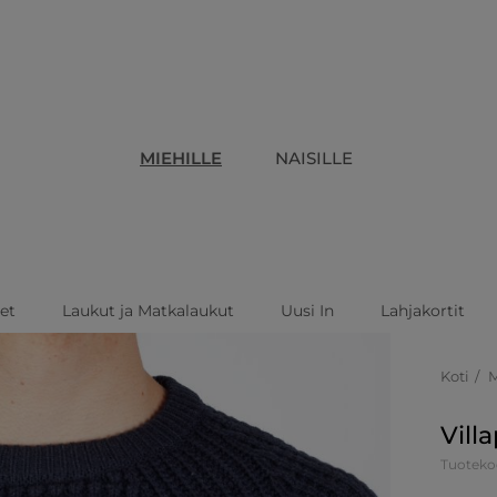
MIEHILLE
NAISILLE
eet
Laukut ja Matkalaukut
Uusi In
Lahjakortit
Koti
Vill
Tuoteko