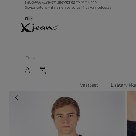
info@xjeans.eu
+371 256 462 62
Tilauksesi yli 20 €? Hoidamme toimituksen!
Sovita kotona – ilmainen palautus 14 päivän kuluessa
FI
0
Vaatteet
Lisätarvikk