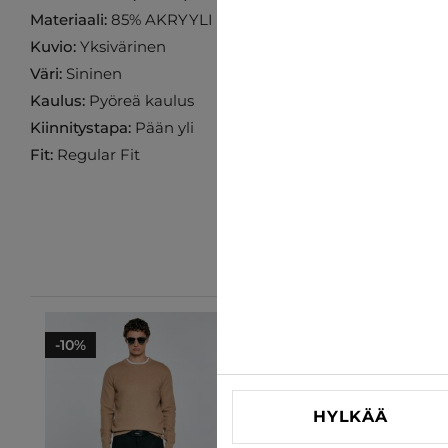
Materiaali:
85% AKRYYLI 15% VILLA
Kuvio:
Yksivärinen
Väri:
Sininen
Kaulus:
Pyöreä kaulus
Kiinnitystapa:
Pään yli
Fit:
Regular Fit
-10%
-10%
HYLKÄÄ