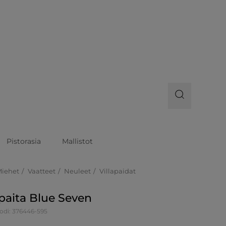
Pistorasia
Mallistot
Miehet
Vaatteet
Neuleet
Villapaidat
apaita Blue Seven
odi: 376446-595