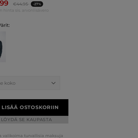
.99
€
44.95
-27%
n hinta sis. arvonlisävero
ärit:
LISÄÄ OSTOSKORIIN
LÖYDÄ SE KAUPASTA
a valikoima turvallisia maksuja