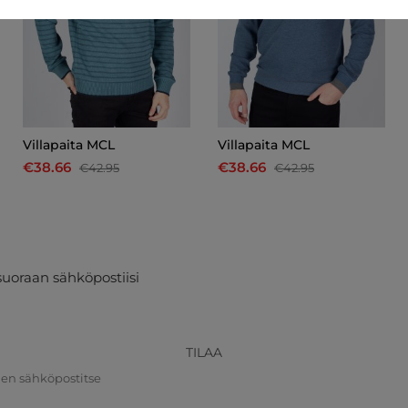
Villapaita MCL
Villapaita MCL
€38.66
€38.66
€42.95
€42.95
suoraan sähköpostiisi
TILAA
nen sähköpostitse