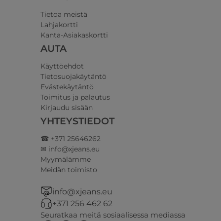
Tietoa meistä
Lahjakortti
Kanta-Asiakaskortti
AUTA
Käyttöehdot
Tietosuojakäytäntö
Evästekäytäntö
Toimitus ja palautus
Kirjaudu sisään
YHTEYSTIEDOT
☎ +371 25646262
✉ info@xjeans.eu
Myymälämme
Meidän toimisto
info@xjeans.eu
+371 256 462 62
Seuratkaa meitä sosiaalisessa mediassa