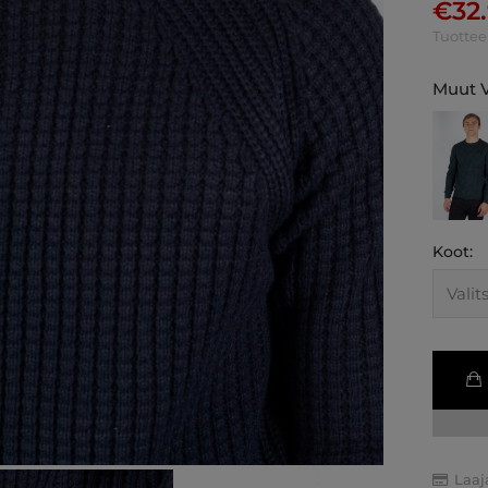
€
32
Tuottee
Muut V
Koot:
Laaj