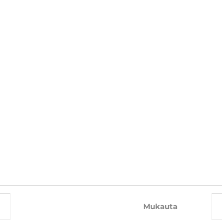
TÄLLÄ TUOTTEELLA OSTAA MYÖS
-10%
-10%
Mukauta