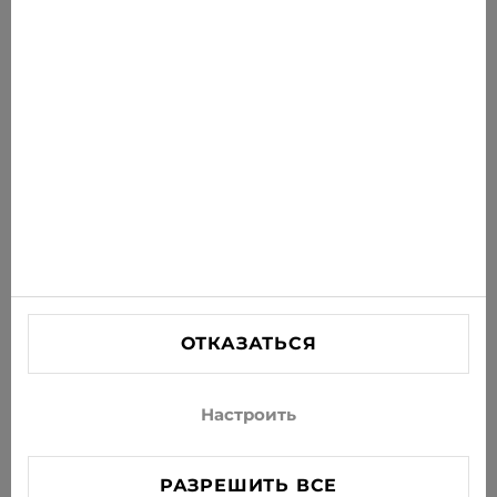
Получайте последние предложения, акции и
новости на свою почту
ПОДПИСАТЬСЯ
Соглашаюсь получать рассылку новостей и
специальных предложений по электронной почте
ИНФОРМАЦИЯ
ПОМОЩЬ
СВЯЗАТЬСЯ С НАМИ
ОТКАЗАТЬСЯ
info@xjeans.eu
+371 256 462 62
Настроить
Подписывайтесь на нас в соцсетях
РАЗРЕШИТЬ ВСЕ