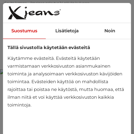
Sovita kotona – ilmainen palautus 14 päivän kuluessa
Suostumus
Lisätietoja
Noin
Tällä sivustolla käytetään evästeitä
0
Käytämme evästeitä. Evästeitä käytetään
varmistamaan verkkosivuston asianmukainen
toiminta ja analysoimaan verkkosivuston kävijöiden
toimintaa. Evästeiden käyttöä on mahdollista
Alushousut Gotzburg
rajoittaa tai poistaa ne käytöstä, mutta huomaa, että
ilman niitä et voi käyttää verkkosivuston kaikkia
Tuotekoodi: 742597-5100-624
toimintoja.
€
25.95
-10%
€
23.36
Tuotteen hinta sis. arvonlisävero