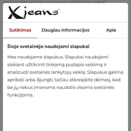
Pasimatuokite namuose – nemokamas grąžinimas per 14 dienų
Sutikimas
Daugiau informacijos
Apie
Šioje svetainėje naudojami slapukai
0
Mes naudojame slapukus. Slapukai naudojami
siekiant užtikrinti tinkamą puslapio veikimą ir
analizuoti svetainės lankytojų veiklą. Slapukus galima
apriboti arba išjungti, tačiau atkreipkite dėmesį, kad
be jų nebus įmanoma naudotis visomis svetainės
funkcijomis.