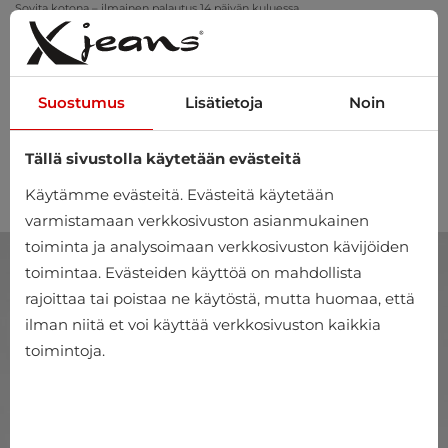
Sovita kotona – ilmainen palautus 14 päivän kuluessa
Suostumus
Lisätietoja
Noin
Tällä sivustolla käytetään evästeitä
0
Käytämme evästeitä. Evästeitä käytetään
varmistamaan verkkosivuston asianmukainen
toiminta ja analysoimaan verkkosivuston kävijöiden
toimintaa. Evästeiden käyttöä on mahdollista
rajoittaa tai poistaa ne käytöstä, mutta huomaa, että
ilman niitä et voi käyttää verkkosivuston kaikkia
toimintoja.