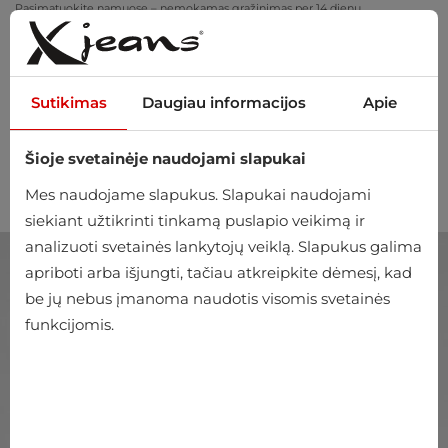
Pasimatuokite namuose – nemokamas grąžinimas per 14 dienų
Sutikimas
Daugiau informacijos
Apie
Šioje svetainėje naudojami slapukai
0
Mes naudojame slapukus. Slapukai naudojami
siekiant užtikrinti tinkamą puslapio veikimą ir
analizuoti svetainės lankytojų veiklą. Slapukus galima
apriboti arba išjungti, tačiau atkreipkite dėmesį, kad
be jų nebus įmanoma naudotis visomis svetainės
funkcijomis.