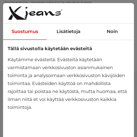
Sovita kotona – ilmainen palautus 14 päivän kuluessa
Suostumus
Lisätietoja
Noin
Tällä sivustolla käytetään evästeitä
0
Käytämme evästeitä. Evästeitä käytetään
varmistamaan verkkosivuston asianmukainen
toiminta ja analysoimaan verkkosivuston kävijöiden
toimintaa. Evästeiden käyttöä on mahdollista
rajoittaa tai poistaa ne käytöstä, mutta huomaa, että
ilman niitä et voi käyttää verkkosivuston kaikkia
toimintoja.