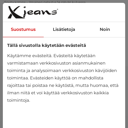
Sovita kotona – ilmainen palautus 14 päivän kuluessa
Suostumus
Lisätietoja
Noin
Tällä sivustolla käytetään evästeitä
0
Käytämme evästeitä. Evästeitä käytetään
varmistamaan verkkosivuston asianmukainen
toiminta ja analysoimaan verkkosivuston kävijöiden
toimintaa. Evästeiden käyttöä on mahdollista
rajoittaa tai poistaa ne käytöstä, mutta huomaa, että
ilman niitä et voi käyttää verkkosivuston kaikkia
toimintoja.