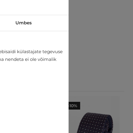
Umbes
bisaidi külastajate tegevuse
lma nendeta ei ole võimalik
-10%
-10%