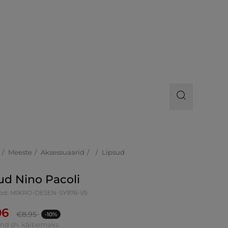
Meeste
Aksessuaarid
Lipsud
ud Nino Pacoli
od: MIKRO-DESEN-SY976-V5
06
€
8.95
-10%
ind sh. käibemaks