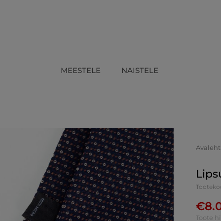
MEESTELE
NAISTELE
Avaleht
Lips
Tooteko
€
8.
Toote h