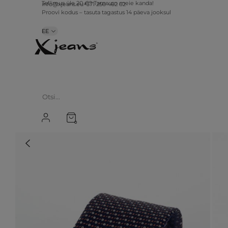
Tellimus üle 20 €? Tarne on meie kanda!
info@xjeans.eu
+371 256 462 62
Proovi kodus – tasuta tagastus 14 päeva jooksul
EE
0