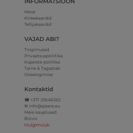
INFORMATSIOON
Meist
Kinkekaardid
Tellijakaardid
VAJAD ABI?
Tingimused
Privaatsuspoliitika
Küpsiste poliitika
Tarne & Tagastab
Sisselogimise
Kontaktid
☎ +371 25646262
✉ info@xjeans.eu
Meie kauplused
Büroo
Hulgimüük