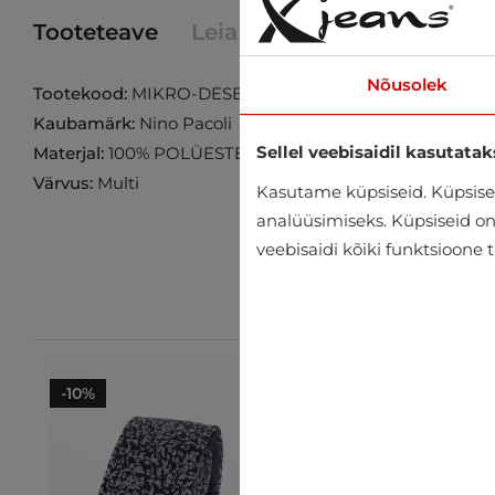
Tooteteave
Leia toode poest
Nõusolek
Tootekood:
MIKRO-DESEN-SY976-V5
Kaubamärk:
Nino Pacoli
Sellel veebisaidil kasutatak
Materjal:
100% POLÜESTER
Värvus:
Multi
Kasutame küpsiseid. Küpsisei
analüüsimiseks. Küpsiseid on v
veebisaidi kõiki funktsioone 
-10%
-10%