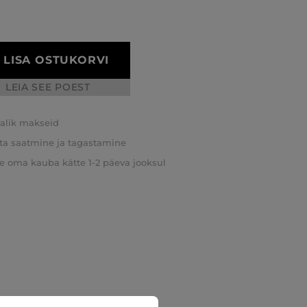
LISA OSTUKORVI
LEIA SEE POEST
valik makseid
ta saatmine ja tagastamine
e oma kauba kätte 1-2 päeva jooksul