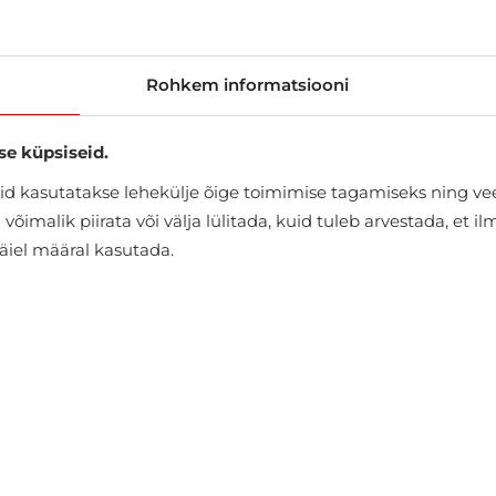
Rohkem informatsiooni
se küpsiseid.
d kasutatakse lehekülje õige toimimise tagamiseks ning vee
õimalik piirata või välja lülitada, kuid tuleb arvestada, et i
täiel määral kasutada.
KOOS SELLE TOOTEGA OSTA KA
-10%
-10%