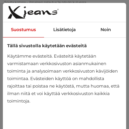
Sovita kotona – ilmainen palautus 14 päivän kuluessa
Suostumus
Lisätietoja
Noin
Tällä sivustolla käytetään evästeitä
0
Käytämme evästeitä. Evästeitä käytetään
varmistamaan verkkosivuston asianmukainen
toiminta ja analysoimaan verkkosivuston kävijöiden
toimintaa. Evästeiden käyttöä on mahdollista
rajoittaa tai poistaa ne käytöstä, mutta huomaa, että
ilman niitä et voi käyttää verkkosivuston kaikkia
toimintoja.