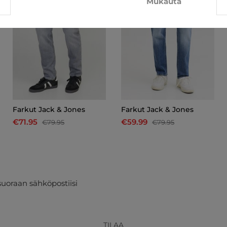
Mukauta
Farkut Jack & Jones
Farkut Jack & Jones
€71.95
€59.99
€79.95
€79.95
suoraan sähköpostiisi
TILAA