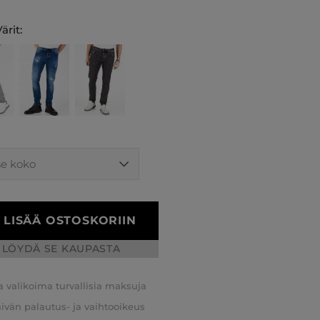
ärit:
LISÄÄ OSTOSKORIIN
LÖYDÄ SE KAUPASTA
a valikoima turvallisia maksuja
äivän palautus- ja vaihtooikeus