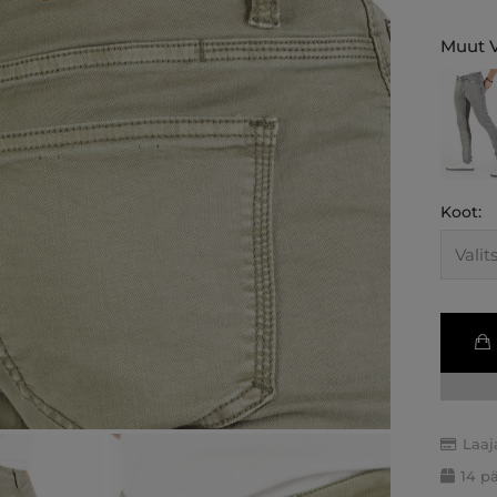
Muut V
Koot:
Laaj
14 p