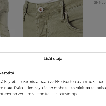
Nope
Lisätietoja
västeitä
itä käytetään varmistamaan verkkosivuston asianmukainen 
mintaa. Evästeiden käyttöä on mahdollista rajoittaa tai pois
oi käyttää verkkosivuston kaikkia toimintoja.