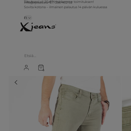
info@xjeans.eu
+371 256 462 62
Tilauksesi yli 20 €? Hoidamme toimituksen!
Sovita kotona – ilmainen palautus 14 päivän kuluessa
FI
0