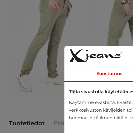
Suostumus
Tällä sivustolla käytetään e
Käytämme evästeitä. Eväste
verkkosivuston kävijöiden toi
huomaa, että ilman niitä et v
Tuotetiedot
Etsi tuote myymälästä