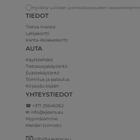
Hyväksy uutisten ja erikoistarjousten vastaanottami
TIEDOT
Tietoa meistä
Lahjakortti
Kanta-Asiakaskortti
AUTA
Käyttöehdot
Tietosuojakäytäntö
Evästekäytäntö
Toimitus ja palautus
Kirjaudu sisään
YHTEYSTIEDOT
☎ +371 25646262
✉ info@xjeans.eu
Myymälämme
Meidän toimisto
info@xjeans.eu