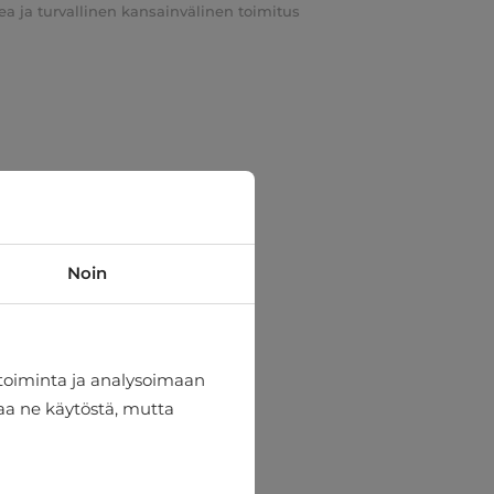
a ja turvallinen kansainvälinen toimitus
Noin
toiminta ja analysoimaan
taa ne käytöstä, mutta