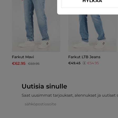
HYLKÄÄ
Farkut Mavi
Farkut LTB Jeans
€49.45
€54.95
€62.95
€69.95
Uutisia sinulle
Saat uusimmat tarjoukset, alennukset ja uutiset 