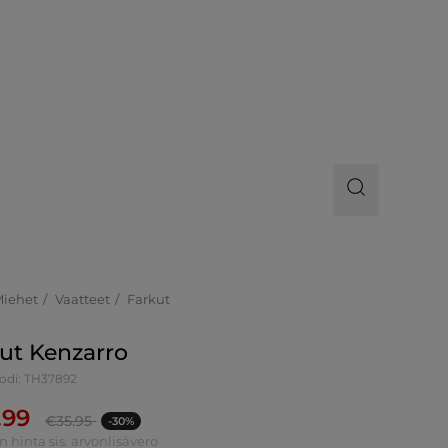
Miehet
Vaatteet
Farkut
ut Kenzarro
odi: TH37892
.99
€
35.95
-30%
n hinta sis. arvonlisävero