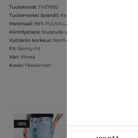
Tuotekoodi:
TH37892
Tuotemerkki (brändi):
Kenzarro
Materiaali:
98% PUUVILLA 2% ELASTAANI
Kiinnitystapa:
Nuppude sulgemine
Vyötärön korkeus:
Normaali
Fit:
Skinny Fit
Väri:
Vihreä
Kuvio:
Yksivärinen
-10%