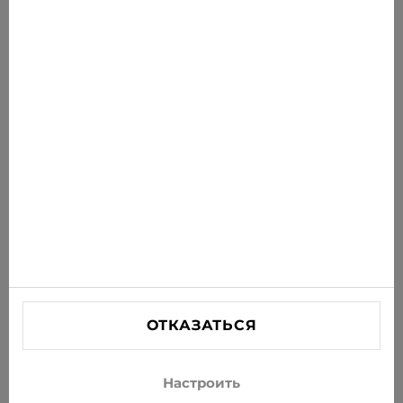
Новости для вас
Получайте последние предложения, акции и
новости на свою почту
ПОДПИСАТЬСЯ
Соглашаюсь получать рассылку новостей и
специальных предложений по электронной почте
ИНФОРМАЦИЯ
ПОМОЩЬ
СВЯЗАТЬСЯ С НАМИ
ОТКАЗАТЬСЯ
info@xjeans.eu
+371 256 462 62
Настроить