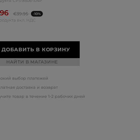
дукта: CPS-8506-104P
.96
€
39.95
-10%
родукта вкл. НДС
ДОБАВИТЬ В КОРЗИНУ
НАЙТИ В МАГАЗИНЕ
окий выбор платежей
латная доставка и возврат
чите товар в течение 1-2 рабочих дней