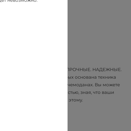
удет невозможно.
описать CAT тремя словами? ПРОЧНЫЕ. НАДЕЖНЫЕ.
чность и инновации, на которых основана техника
да, применяются и в сумках и чемоданах. Вы можете
вовать и работать с уверенностью, зная, что ваши
аксессуары CAT готовы к этому.