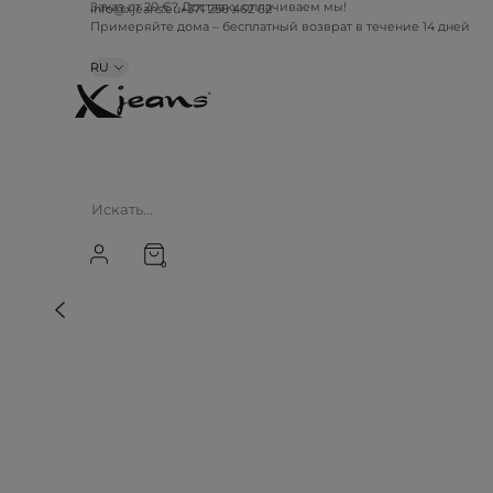
Заказ от 20 €? Доставку оплачиваем мы!
info@xjeans.eu
+371 256 462 62
Примеряйте дома – бесплатный возврат в течение 14 дней
RU
0