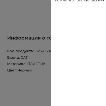
помнить о том, что без ни
Информация о товаре
Найти товар 
Код продукта:
CPS-8506-104P
Бренд:
CAT
Материал:
ПЛАСТИК
Цвет:
Чёрный