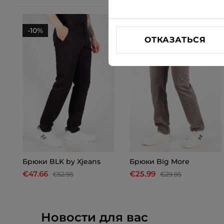
-10%
-13%
ОТКАЗАТЬСЯ
Брюки BLK by Xjeans
Брюки Big More
€47.66
€25.99
€52.95
€29.95
Новости для вас