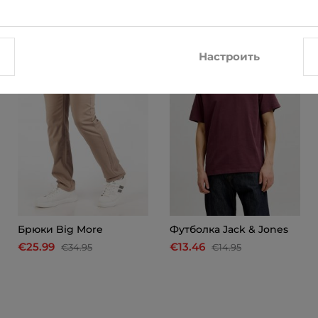
-26%
-10%
Настроить
Брюки Big More
Футболкa Jack & Jones
€25.99
€13.46
€34.95
€14.95