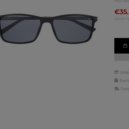
Код про
€
35
Цена п
Шир
Бесп
Полу