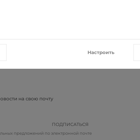
Настроить
Галстук Nino Pacoli
Галстук Nino Pacoli
€8.05
€8.05
€8.95
€8.95
овости на свою почту
ПОДПИСАТЬСЯ
альных предложений по электронной почте