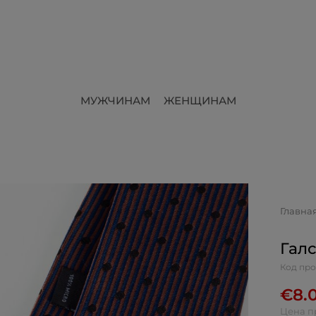
МУЖЧИНАМ
ЖЕНЩИНАМ
Главна
Галс
Код про
€
8.
Цена п