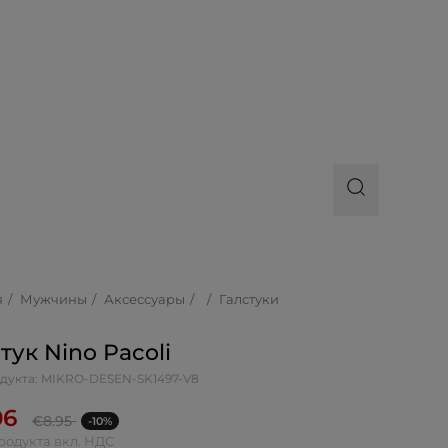
я
Мужчины
Аксессуары
Галстуки
тук Nino Pacoli
дукта: MIKRO-DESEN-SK1497-V8
06
€
8.95
-10%
родукта вкл. НДС