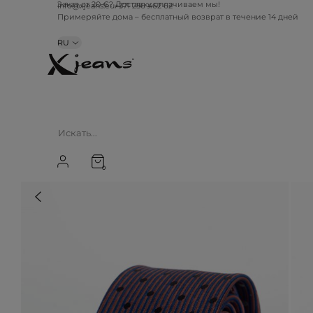
info@xjeans.eu
+371 256 462 62
Заказ от 20 €? Доставку оплачиваем мы!
Примеряйте дома – бесплатный возврат в течение 14 дней
RU
0