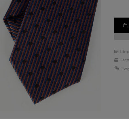
Шир
Бесп
Полу