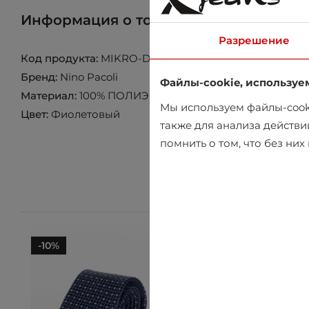
Информация о товаре
Найти товар 
Разрешение
Код продукта:
MIKRO-DESEN-SK1497-V8
Бренд:
Nino Pacoli
Файлы-cookie, используе
Материал:
100% ПОЛИЭСТЕР
Мы используем файлы-cooki
Цвет:
Фиолетовый
также для анализа действи
помнить о том, что без ни
-10%
-10%