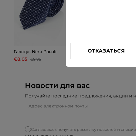
ОТКАЗАТЬСЯ
Галстук Nino Pacoli
Галстук Nino Pacoli
€8.05
€8.05
€8.95
€8.95
Новости для вас
Получайте последние предложения, акции и н
Соглашаюсь получать рассылку новостей и специ