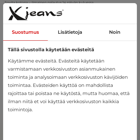
Sovita kotona – ilmainen palautus 14 päivän kuluessa
Suostumus
Lisätietoja
Noin
Tällä sivustolla käytetään evästeitä
0
Käytämme evästeitä. Evästeitä käytetään
varmistamaan verkkosivuston asianmukainen
toiminta ja analysoimaan verkkosivuston kävijöiden
toimintaa. Evästeiden käyttöä on mahdollista
rajoittaa tai poistaa ne käytöstä, mutta huomaa, että
ilman niitä et voi käyttää verkkosivuston kaikkia
toimintoja.