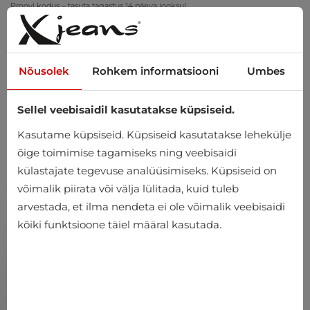
Proovi kodus – tasuta tagastus 14 päeva jooksul
Nõusolek
Rohkem informatsiooni
Umbes
Sellel veebisaidil kasutatakse küpsiseid.
0
Kasutame küpsiseid. Küpsiseid kasutatakse lehekülje
õige toimimise tagamiseks ning veebisaidi
külastajate tegevuse analüüsimiseks. Küpsiseid on
võimalik piirata või välja lülitada, kuid tuleb
arvestada, et ilma nendeta ei ole võimalik veebisaidi
kõiki funktsioone täiel määral kasutada.