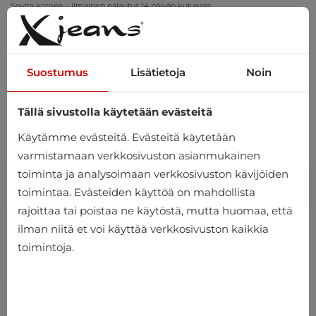
Sovita kotona – ilmainen palautus 14 päivän kuluessa
Suostumus
Lisätietoja
Noin
Tällä sivustolla käytetään evästeitä
0
Käytämme evästeitä. Evästeitä käytetään
varmistamaan verkkosivuston asianmukainen
toiminta ja analysoimaan verkkosivuston kävijöiden
toimintaa. Evästeiden käyttöä on mahdollista
rajoittaa tai poistaa ne käytöstä, mutta huomaa, että
ilman niitä et voi käyttää verkkosivuston kaikkia
toimintoja.