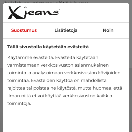
Sovita kotona – ilmainen palautus 14 päivän kuluessa
Suostumus
Lisätietoja
Noin
Tällä sivustolla käytetään evästeitä
0
Käytämme evästeitä. Evästeitä käytetään
varmistamaan verkkosivuston asianmukainen
toiminta ja analysoimaan verkkosivuston kävijöiden
toimintaa. Evästeiden käyttöä on mahdollista
rajoittaa tai poistaa ne käytöstä, mutta huomaa, että
ilman niitä et voi käyttää verkkosivuston kaikkia
toimintoja.