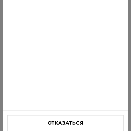
€12.99
€17.95
Новости для вас
Получайте последние предложения, акции и
новости на свою почту
ПОДПИСАТЬСЯ
Соглашаюсь получать рассылку новостей и
специальных предложений по электронной почте
ИНФОРМАЦИЯ
ПОМОЩЬ
СВЯЗАТЬСЯ С НАМИ
ОТКАЗАТЬСЯ
info@xjeans.eu