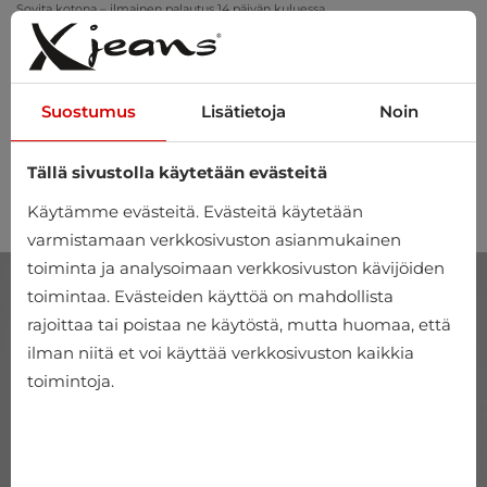
Sovita kotona – ilmainen palautus 14 päivän kuluessa
Suostumus
Lisätietoja
Noin
Tällä sivustolla käytetään evästeitä
0
Käytämme evästeitä. Evästeitä käytetään
varmistamaan verkkosivuston asianmukainen
toiminta ja analysoimaan verkkosivuston kävijöiden
toimintaa. Evästeiden käyttöä on mahdollista
rajoittaa tai poistaa ne käytöstä, mutta huomaa, että
ilman niitä et voi käyttää verkkosivuston kaikkia
toimintoja.