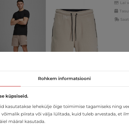
Lai 
Tasu
Saat
Rohkem informatsiooni
se küpsiseid.
d kasutatakse lehekülje õige toimimise tagamiseks ning vee
õimalik piirata või välja lülitada, kuid tuleb arvestada, et i
täiel määral kasutada.