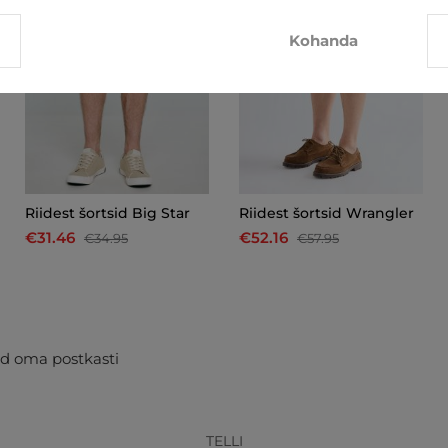
Kohanda
Riidest šortsid Big Star
Riidest šortsid Wrangler
€31.46
€52.16
€34.95
€57.95
d oma postkasti
TELLI