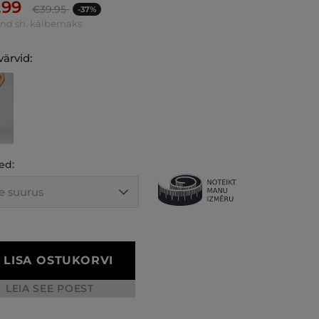
.99
€
39.95
-37%
ind sh. käibemaks
ärvid:
ed:
LISA OSTUKORVI
LEIA SEE POEST