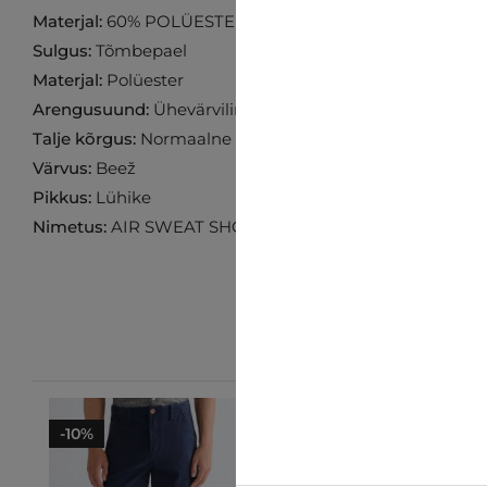
Materjal:
60% POLÜESTER 40% PUUVILL
Sulgus:
Tõmbepael
Materjal:
Polüester
Arengusuund:
Ühevärviline
Talje kõrgus:
Normaalne
Värvus:
Beež
Pikkus:
Lühike
Nimetus:
AIR SWEAT SHORTS
-10%
-10%