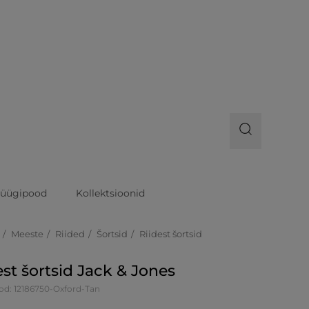
üügipood
Kollektsioonid
Meeste
Riided
Šortsid
Riidest šortsid
est šortsid Jack & Jones
od: 12186750-Oxford-Tan