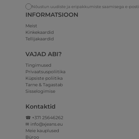
Nõustun uudiste ja eripakkumiste saamisega e-post
INFORMATSIOON
Meist
Kinkekaardid
Tellijakaardid
VAJAD ABI?
Tingimused
Privaatsuspoliitika
Küpsiste poliitika
Tarne & Tagastab
Sisselogimise
Kontaktid
☎ +371 25646262
✉ info@xjeans.eu
Meie kauplused
Büroo