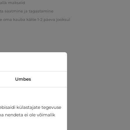
valik makseid
ta saatmine ja tagastamine
e oma kauba kätte 1-2 päeva jooksul
Umbes
bisaidi külastajate tegevuse
lma nendeta ei ole võimalik