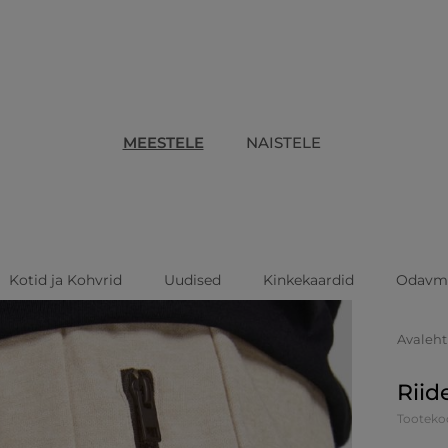
MEESTELE
NAISTELE
Kotid ja Kohvrid
Uudised
Kinkekaardid
Odavm
Avaleht
Riid
Tooteko