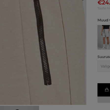
€
24
Toote h
Muud v
Suurus