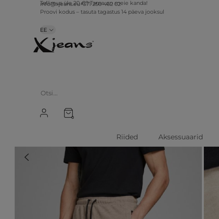
info@xjeans.eu
+371 256 462 62
Tellimus üle 20 €? Tarne on meie kanda!
Proovi kodus – tasuta tagastus 14 päeva jooksul
EE
0
Riided
Aksessuaarid