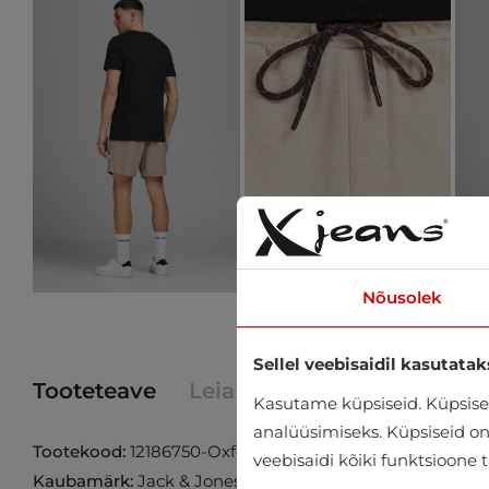
Nõusolek
Sellel veebisaidil kasutatak
Tooteteave
Leia toode poest
Kasutame küpsiseid. Küpsisei
analüüsimiseks. Küpsiseid on v
Tootekood:
12186750-Oxford-Tan
veebisaidi kõiki funktsioone 
Kaubamärk:
Jack & Jones