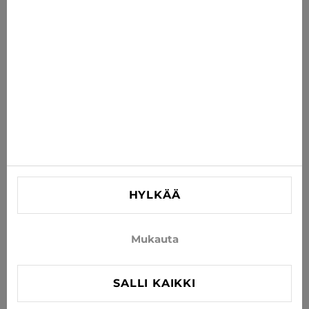
suoraan sähköpostiisi
TILAA
Hyväksy uutisten ja erikoistarjousten vastaanottaminen
sähköpostitse
TIEDOT
AUTA
YHTEYSTIEDOT
HYLKÄÄ
info@xjeans.eu
+371 256 462 62
Mukauta
Seuratkaa meitä sosiaalisessa mediassa
SALLI KAIKKI