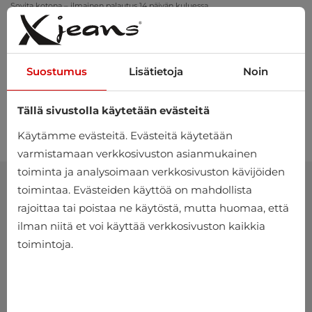
Sovita kotona – ilmainen palautus 14 päivän kuluessa
Suostumus
Lisätietoja
Noin
Tällä sivustolla käytetään evästeitä
0
Käytämme evästeitä. Evästeitä käytetään
varmistamaan verkkosivuston asianmukainen
toiminta ja analysoimaan verkkosivuston kävijöiden
toimintaa. Evästeiden käyttöä on mahdollista
rajoittaa tai poistaa ne käytöstä, mutta huomaa, että
ilman niitä et voi käyttää verkkosivuston kaikkia
toimintoja.