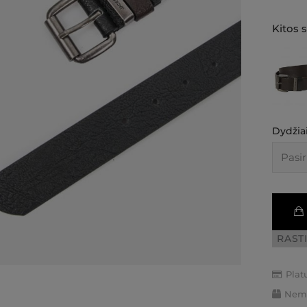
Kitos 
Dydžiai
RAST
Plat
Nemo