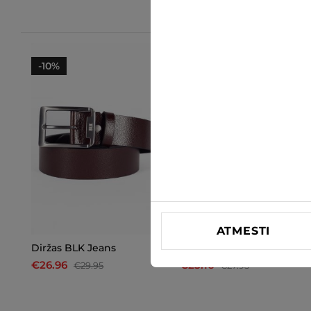
-10%
-10%
ATMESTI
Diržas BLK Jeans
Diržas BLK Jeans
€26.96
€25.16
€29.95
€27.95