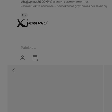
info@xjeans.eu
+371 256 462 62
Užsakymas virš 20 €? Pristatymą apmokame mes!
Pasimatuokite namuose – nemokamas grąžinimas per 14 dienų
LT
0