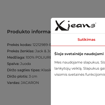
Produkto informacija
Raskite prekę p
Sutikimas
Prekės kodas:
12212989-Black
Prekės ženklas:
Jack & Jones
Šioje svetainėje naudojami
Medžiaga:
100% POLIURETANAS
Mes naudojame slapukus. Slap
Spalva:
Juoda
lankytojų veiklą. Slapukus g
Diržo sagties tipas:
Klasikinė
visomis svetainės funkcijomis
Diržo plotis:
3 cm
Vardas:
JACARON