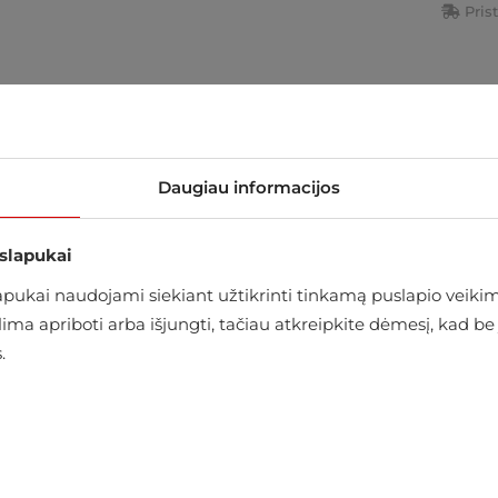
Pris
arduotuvėje
Daugiau informacijos
 slapukai
ukai naudojami siekiant užtikrinti tinkamą puslapio veikimą
alima apriboti arba išjungti, tačiau atkreipkite dėmesį, kad
.