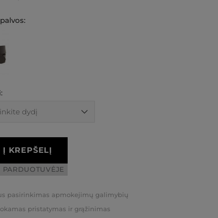
spalvos:
:
Į KREPŠELĮ
I PARDUOTUVĖJE
us pasirinkimas apmokejimų galimybių
kamas pristatymas ir grąžinimas