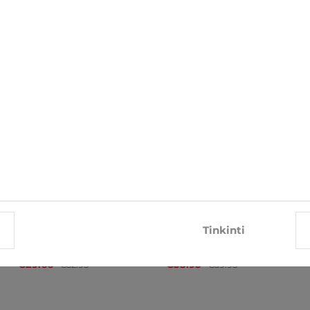
SUSIJĘ ELEMENTAI
-10%
-10%
Tinkinti
Diržas BLK Jeans
Diržas Wrangler
€29.66
€35.95
€32.95
€39.95