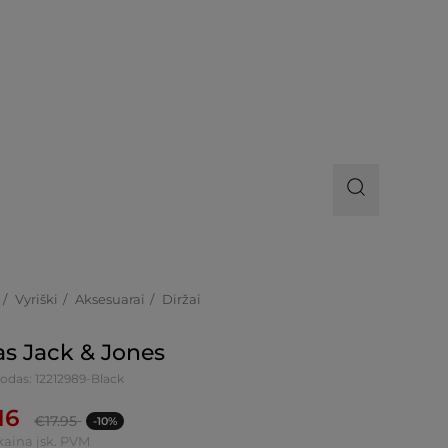
Vyriški
Aksesuarai
Diržai
as Jack & Jones
odas: 12212989-Black
16
€
17.95
-10%
kaina įsk. PVM