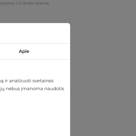
tatymas 1-2 darbo dienos
Apie
 ir analizuoti svetainės
 be jų nebus įmanoma naudotis