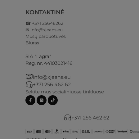
KONTAKTINĖ
☎ +371 25646262
✉ info@xjeans.eu
Mūsų parduotuvės
Biuras
SIA "Lagra"
Reg. nr. 44103021416
info@xjeans.eu
+371 256 462 62
Sekite mus socialiniuose tinkluose
+371 256 462 62