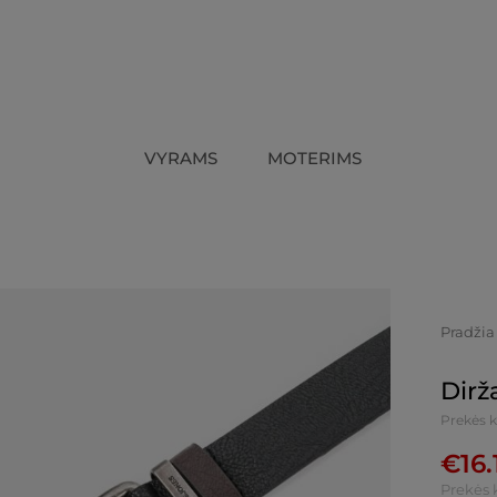
VYRAMS
MOTERIMS
Pradžia
Dirž
Prekės k
€
16.
Prekės 