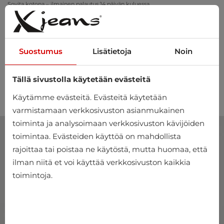
Sovita kotona – ilmainen palautus 14 päivän kuluessa
Suostumus
Lisätietoja
Noin
Tällä sivustolla käytetään evästeitä
0
Käytämme evästeitä. Evästeitä käytetään
varmistamaan verkkosivuston asianmukainen
toiminta ja analysoimaan verkkosivuston kävijöiden
toimintaa. Evästeiden käyttöä on mahdollista
rajoittaa tai poistaa ne käytöstä, mutta huomaa, että
ilman niitä et voi käyttää verkkosivuston kaikkia
toimintoja.