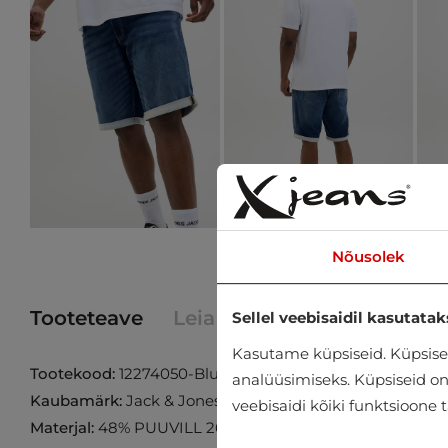
Nõusolek
Tooteteave
Leia toode poest
Sellel veebisaidil kasutatak
Kasutame küpsiseid. Küpsisei
Tootekood:
12274050-Blue-Denim
analüüsimiseks. Küpsiseid on v
Kaubamärk:
Jack & Jones
veebisaidi kõiki funktsioone 
Materjal:
48% PUUVILL 26% VISKOOS 25% POLÜESTER 