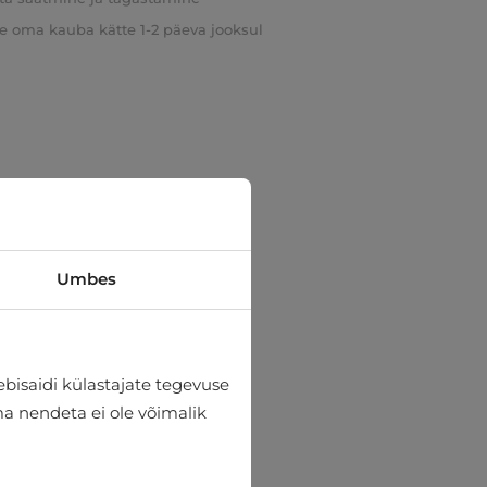
e oma kauba kätte 1-2 päeva jooksul
Umbes
bisaidi külastajate tegevuse
lma nendeta ei ole võimalik