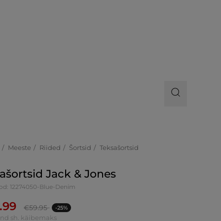
Meeste
Riided
Šortsid
Teksašortsid
ašortsid Jack & Jones
od: 12274050-Blue-Denim
.99
€
59.95
-25%
ind sh. käibemaks