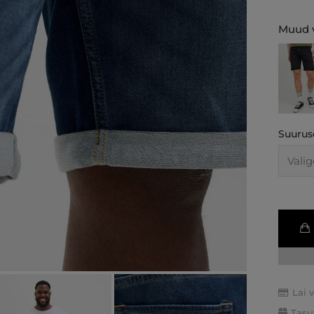
Muud v
Suurus
Lai 
Tasu