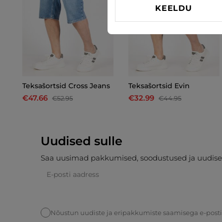
KEELDU
Teksašortsid Cross Jeans
Teksašortsid Evin
€47.66
€32.99
€52.95
€44.95
Uudised sulle
Saa uusimad pakkumised, soodustused ja uudise
Nõustun uudiste ja eripakkumiste saamisega e-post