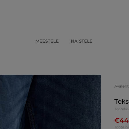
MEESTELE
NAISTELE
Avaleht
Teks
Tooteko
€
44
Toote h