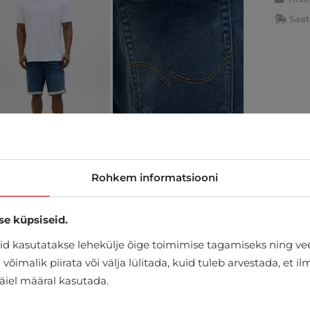
Saat
Rohkem informatsiooni
se küpsiseid.
d kasutatakse lehekülje õige toimimise tagamiseks ning vee
õimalik piirata või välja lülitada, kuid tuleb arvestada, et i
täiel määral kasutada.
1% ELASTAAN