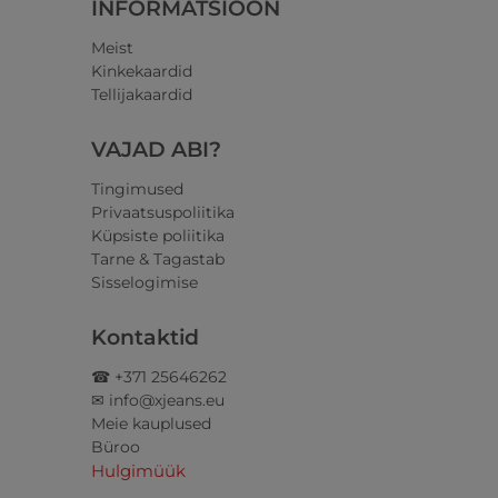
INFORMATSIOON
Meist
Kinkekaardid
Tellijakaardid
VAJAD ABI?
Tingimused
Privaatsuspoliitika
Küpsiste poliitika
Tarne & Tagastab
Sisselogimise
Kontaktid
☎ +371 25646262
✉ info@xjeans.eu
Meie kauplused
Büroo
Hulgimüük