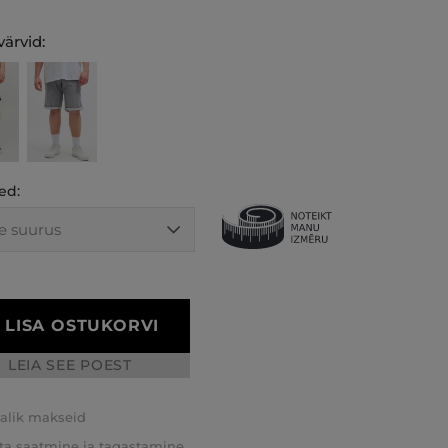
ärvid:
ed:
LISA OSTUKORVI
LEIA SEE POEST
valik makseid
ta saatmine ja tagastamine