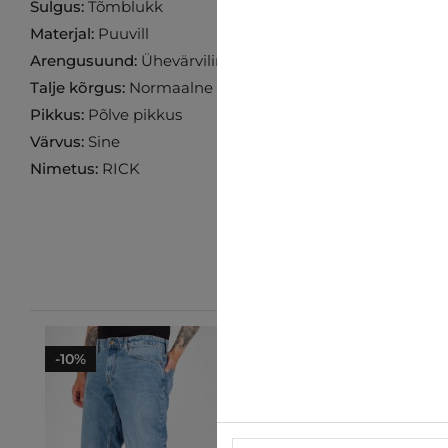
Sulgus:
Tõmblukk
Materjal:
Puuvill
Arengusuund:
Ühevärviline
Talje kõrgus:
Normaalne
Pikkus:
Põlve pikkus
Värvus:
Sine
Nimetus:
RICK
-10%
-27%