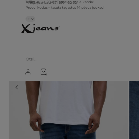
info@xjeans.eu
+371 256 462 62
Tellimus üle 20 €? Tarne on meie kanda!
Proovi kodus – tasuta tagastus 14 päeva jooksul
EE
0