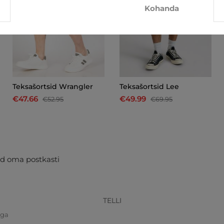
Kohanda
Teksašortsid Wrangler
Teksašortsid Lee
€47.66
€49.99
€52.95
€69.95
d oma postkasti
TELLI
iga