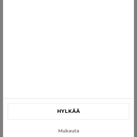
Uutisia sinulle
Saat uusimmat tarjoukset, alennukset ja uutiset
suoraan sähköpostiisi
TILAA
Hyväksy uutisten ja erikoistarjousten vastaanottaminen
sähköpostitse
TIEDOT
AUTA
YHTEYSTIEDOT
HYLKÄÄ
info@xjeans.eu
+371 256 462 62
Mukauta