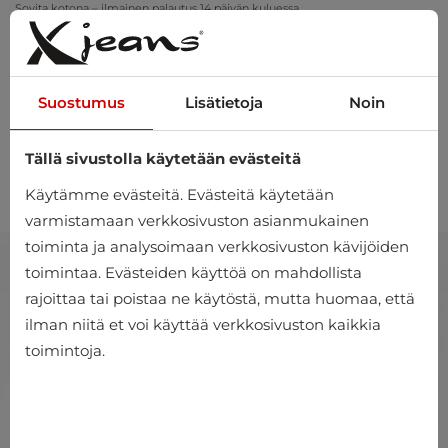
Sovita kotona – ilmainen palautus 14 päivän kuluessa
Suostumus
Lisätietoja
Noin
Tällä sivustolla käytetään evästeitä
0
Käytämme evästeitä. Evästeitä käytetään
varmistamaan verkkosivuston asianmukainen
toiminta ja analysoimaan verkkosivuston kävijöiden
toimintaa. Evästeiden käyttöä on mahdollista
rajoittaa tai poistaa ne käytöstä, mutta huomaa, että
ilman niitä et voi käyttää verkkosivuston kaikkia
toimintoja.