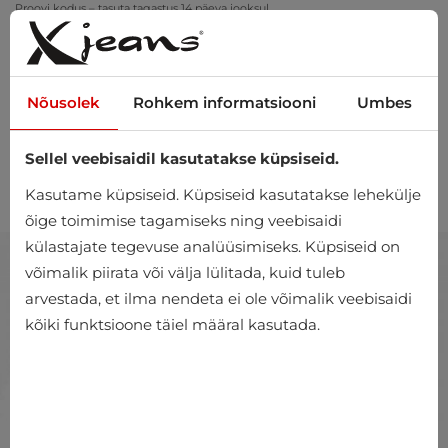
Proovi kodus – tasuta tagastus 14 päeva jooksul
Nõusolek
Rohkem informatsiooni
Umbes
Sellel veebisaidil kasutatakse küpsiseid.
0
Kasutame küpsiseid. Küpsiseid kasutatakse lehekülje
õige toimimise tagamiseks ning veebisaidi
külastajate tegevuse analüüsimiseks. Küpsiseid on
võimalik piirata või välja lülitada, kuid tuleb
arvestada, et ilma nendeta ei ole võimalik veebisaidi
kõiki funktsioone täiel määral kasutada.