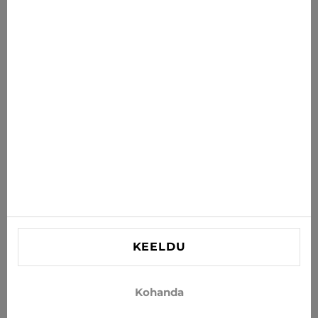
Uudised sulle
Saa uusimad pakkumised, soodustused ja uudised oma
postkasti
TELLI
Nõustun uudiste ja eripakkumiste saamisega e-postiga
INFORMATSIOON
VAJAD ABI?
Kontaktid
KEELDU
info@xjeans.eu
+371 256 462 62
Kohanda
Jälgi meid sotsiaalmeedias