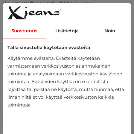
Sovita kotona – ilmainen palautus 14 päivän kuluessa
Suostumus
Lisätietoja
Noin
Tällä sivustolla käytetään evästeitä
0
Käytämme evästeitä. Evästeitä käytetään
varmistamaan verkkosivuston asianmukainen
toiminta ja analysoimaan verkkosivuston kävijöiden
toimintaa. Evästeiden käyttöä on mahdollista
rajoittaa tai poistaa ne käytöstä, mutta huomaa, että
ilman niitä et voi käyttää verkkosivuston kaikkia
toimintoja.