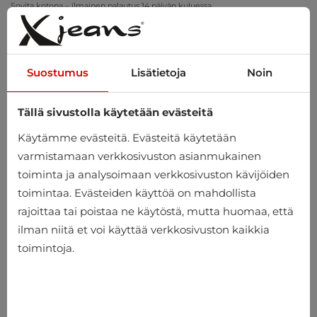
Sovita kotona – ilmainen palautus 14 päivän kuluessa
Suostumus
Lisätietoja
Noin
Tällä sivustolla käytetään evästeitä
0
Käytämme evästeitä. Evästeitä käytetään
varmistamaan verkkosivuston asianmukainen
toiminta ja analysoimaan verkkosivuston kävijöiden
toimintaa. Evästeiden käyttöä on mahdollista
rajoittaa tai poistaa ne käytöstä, mutta huomaa, että
ilman niitä et voi käyttää verkkosivuston kaikkia
toimintoja.