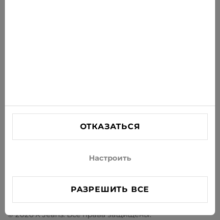
ПОДПИСАТЬСЯ
Соглашаюсь получать рассылку новостей и
специальных предложений по электронной почте
ИНФОРМАЦИЯ
ПОМОЩЬ
СВЯЗАТЬСЯ С НАМИ
ОТКАЗАТЬСЯ
info@xjeans.eu
+371 256 462 62
Настроить
Подписывайтесь на нас в соцсетях
РАЗРЕШИТЬ ВСЕ
© 2026 X Jeans. Все права защищены.