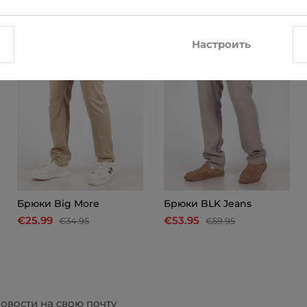
-26%
-10%
Настроить
Брюки Big More
Брюки BLK Jeans
€25.99
€53.95
€34.95
€59.95
овости на свою почту