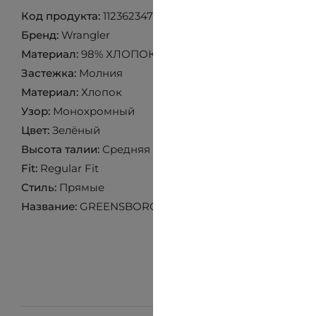
Код продукта:
112362347
Бренд:
Wrangler
Материал:
98% ХЛОПОК 2% ЭЛАСТАН
Застежка:
Mолния
Материал:
Хлопок
Узор:
Монохромный
Цвет:
Зелёный
Высота талии:
Средняя
Fit:
Regular Fit
Стиль:
Прямые
Название:
GREENSBORO