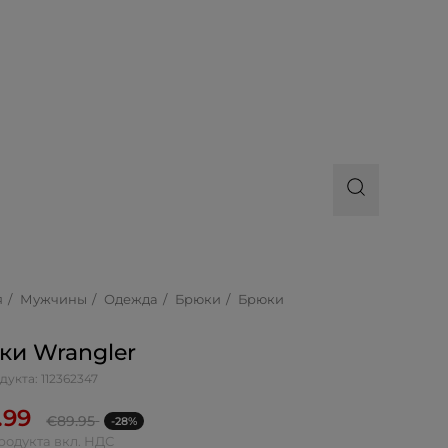
я
Мужчины
Одежда
Брюки
Брюки
ки Wrangler
дукта: 112362347
.99
€
89.95
-28%
родукта вкл. НДС