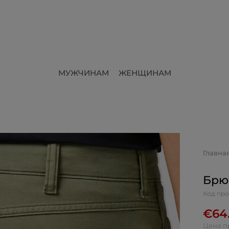
МУЖЧИНАМ
ЖЕНЩИНАМ
Главна
Брю
Код про
€
64
Цена п