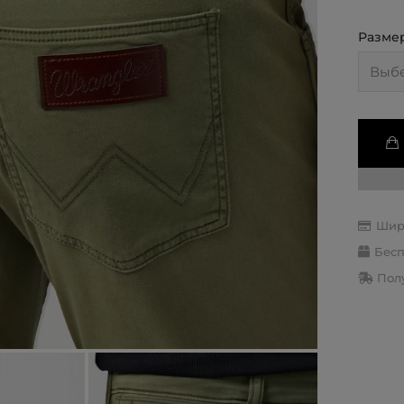
Разме
Шир
Бесп
Полу