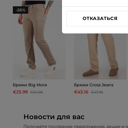
-26%
-10%
ОТКАЗАТЬСЯ
Брюки Big More
Брюки Cross Jeans
€25.99
€43.16
€34.95
€47.95
Новости для вас
Получайте последние предложения, акции и н