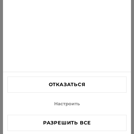
новости на свою почту
ПОДПИСАТЬСЯ
Соглашаюсь получать рассылку новостей и
специальных предложений по электронной почте
ИНФОРМАЦИЯ
ПОМОЩЬ
СВЯЗАТЬСЯ С НАМИ
ОТКАЗАТЬСЯ
info@xjeans.eu
+371 256 462 62
Настроить
Подписывайтесь на нас в соцсетях
РАЗРЕШИТЬ ВСЕ