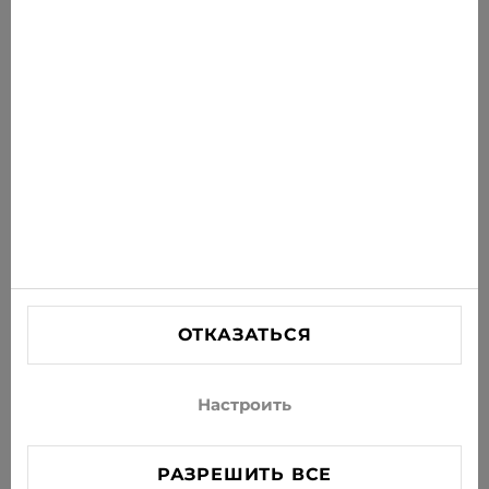
Получайте последние предложения, акции и
новости на свою почту
ПОДПИСАТЬСЯ
Соглашаюсь получать рассылку новостей и
специальных предложений по электронной почте
ИНФОРМАЦИЯ
ПОМОЩЬ
СВЯЗАТЬСЯ С НАМИ
ОТКАЗАТЬСЯ
info@xjeans.eu
+371 256 462 62
Настроить
Подписывайтесь на нас в соцсетях
РАЗРЕШИТЬ ВСЕ