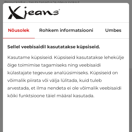
Proovi kodus – tasuta tagastus 14 päeva jooksul
Nõusolek
Rohkem informatsiooni
Umbes
Sellel veebisaidil kasutatakse küpsiseid.
0
Kasutame küpsiseid. Küpsiseid kasutatakse lehekülje
õige toimimise tagamiseks ning veebisaidi
külastajate tegevuse analüüsimiseks. Küpsiseid on
võimalik piirata või välja lülitada, kuid tuleb
arvestada, et ilma nendeta ei ole võimalik veebisaidi
kõiki funktsioone täiel määral kasutada.