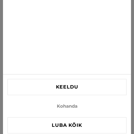
Saa uusimad pakkumised, soodustused ja uudised oma
postkasti
TELLI
Nõustun uudiste ja eripakkumiste saamisega e-postiga
INFORMATSIOON
VAJAD ABI?
Kontaktid
KEELDU
info@xjeans.eu
+371 256 462 62
Kohanda
Jälgi meid sotsiaalmeedias
LUBA KÕIK