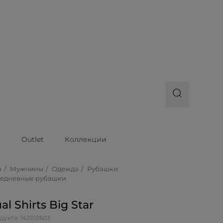
ы
Outlet
Коллекции
я
Мужчины
Одежда
Рубашки
едневные рубашки
al Shirts Big Star
дукта: 142102603