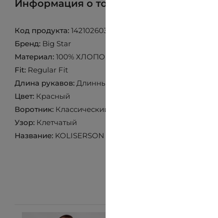
Информация о товаре
Найти товар 
Код продукта:
142102603
Бренд:
Big Star
Материал:
100% ХЛОПОК
Fit:
Regular Fit
Длина рукавов:
Длинный рукав
Цвет:
Красный
Воротник:
Классический воротник
Узор:
Клетчатый
Название:
KOLISERSON