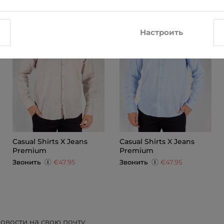
Настроить
Casual Shirts X Jeans
Casual Shirts X Jeans
Premium
Premium
Звонить
€47.95
Звонить
€47.95
овости на свою почту