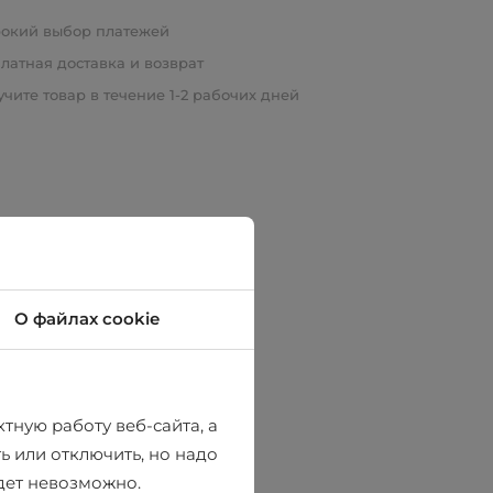
окий выбор платежей
латная доставка и возврат
чите товар в течение 1-2 рабочих дней
О файлах cookie
тную работу веб-сайта, а
ь или отключить, но надо
удет невозможно.