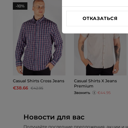
-10%
ОТКАЗАТЬСЯ
Casual Shirts Cross Jeans
Casual Shirts X Jeans
Premium
€38.66
€42.95
Звонить
€44.95
Новости для вас
Получайте последние предложения, акции и н