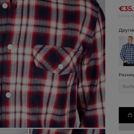
€
35
Цена п
Другие
Разме