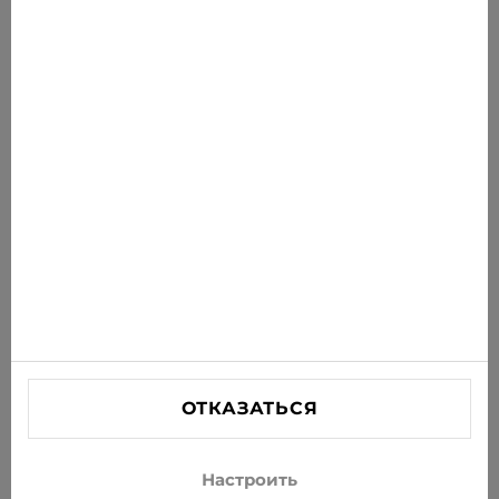
Новости для вас
Получайте последние предложения, акции и
новости на свою почту
ПОДПИСАТЬСЯ
Соглашаюсь получать рассылку новостей и
специальных предложений по электронной почте
ИНФОРМАЦИЯ
ПОМОЩЬ
СВЯЗАТЬСЯ С НАМИ
ОТКАЗАТЬСЯ
info@xjeans.eu
+371 256 462 62
Настроить