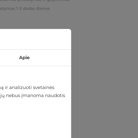
tatymas 1-2 darbo dienos
Apie
 ir analizuoti svetainės
 be jų nebus įmanoma naudotis