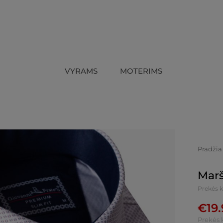
VYRAMS
MOTERIMS
Pradžia
Marš
Prekės 
€
19
Prekės 