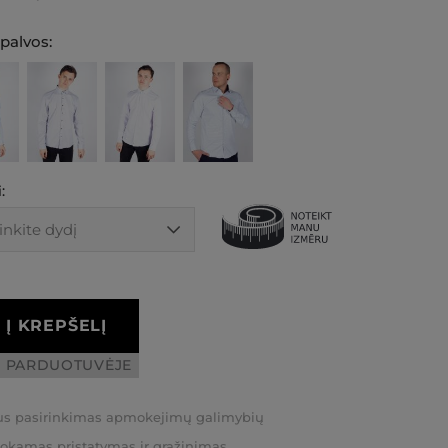
spalvos:
:
Į KREPŠELĮ
I PARDUOTUVĖJE
us pasirinkimas apmokejimų galimybių
kamas pristatymas ir grąžinimas