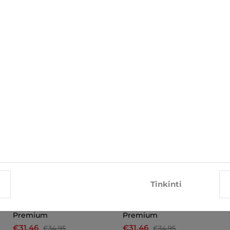
SUSIJĘ ELEMENTAI
-10%
-10%
Tinkinti
Marškiniai X Jeans
Marškiniai X Jeans
Premium
Premium
€31.46
€31.46
€34.95
€34.95