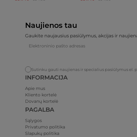
Naujienos tau
Gaukite naujausius pasiūlymus, akcijas ir naujiena
Sutinku gauti naujienas ir specialius pasiūlymus el. 
INFORMACIJA
Apie mus
Kliento kortelė
Dovanų kortelė
PAGALBA
Sąlygos
Privatumo politika​
Slapukų politika