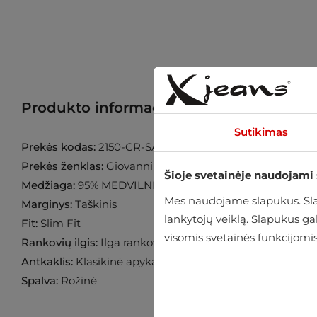
Produkto informacija
Raskite prekę p
Sutikimas
Prekės kodas:
2150-CR-SATIN-005
Prekės ženklas:
Giovanni Fratteli
Šioje svetainėje naudojami
Medžiaga:
95% MEDVILNĖ 5% ELASTANAS
Mes naudojame slapukus. Slap
Marginys:
Taškinis
lankytojų veiklą. Slapukus g
Fit:
Slim Fit
visomis svetainės funkcijomis
Rankovių ilgis:
Ilga rankovė
Antkaklis:
Klasikinė apykaklė
Spalva:
Rožinė