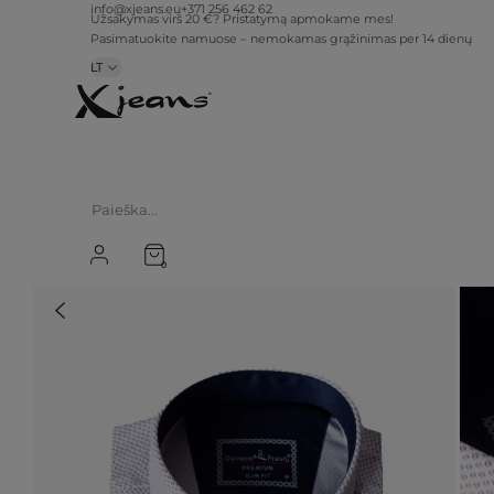
info@xjeans.eu
+371 256 462 62
Užsakymas virš 20 €? Pristatymą apmokame mes!
Pasimatuokite namuose – nemokamas grąžinimas per 14 dienų
LT
0