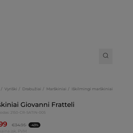
Vyriški
Drabužiai
Marškiniai
Iškilmingi marškiniai
kiniai Giovanni Fratteli
kodas: 2150-CR-SATIN-005
.99
€
34.95
-43%
kaina įsk. PVM