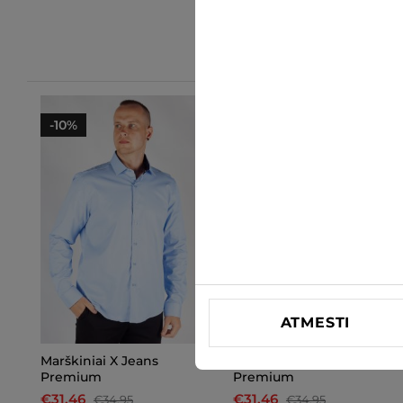
-10%
-10%
ATMESTI
Marškiniai X Jeans
Marškiniai X Jeans
Premium
Premium
€31.46
€31.46
€34.95
€34.95