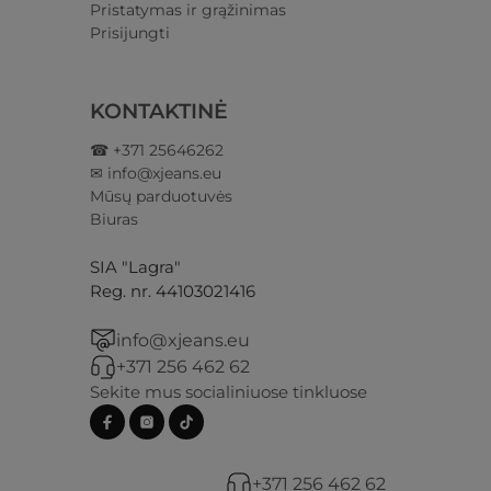
Pristatymas ir grąžinimas​
Prisijungti​
KONTAKTINĖ
☎ +371 25646262
✉ info@xjeans.eu
Mūsų parduotuvės
Biuras
SIA "Lagra"
Reg. nr. 44103021416
info@xjeans.eu
+371 256 462 62
Sekite mus socialiniuose tinkluose
+371 256 462 62