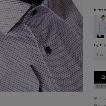
Kitos 
Dydžiai
RAST
Plat
Nemo