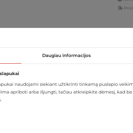
Pris
arduotuvėje
Daugiau informacijos
 slapukai
ukai naudojami siekiant užtikrinti tinkamą puslapio veikimą
alima apriboti arba išjungti, tačiau atkreipkite dėmesį, kad
.