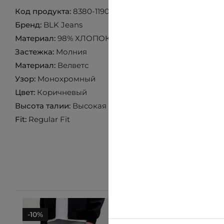
Код продукта:
8380-1190-119-350
Бренд:
BLK Jeans
Материал:
98% ХЛОПОК 2% ЭЛАСТАН
Застежка:
Mолния
Материал:
Велветс
Узор:
Монохромный
Цвет:
Коричневый
Высота талии:
Высокая
Fit:
Regular Fit
-10%
-10%