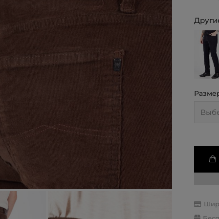
Другие
Разме
Шир
Бесп