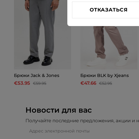
ОТКАЗАТЬСЯ
Брюки Jack & Jones
Брюки BLK by Xjeans
€53.95
€47.66
€59.95
€52.95
Новости для вас
Получайте последние предложения, акции и н