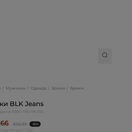
я
Мужчины
Одежда
Брюки
Брюки
ки BLK Jeans
дукта: 8380-1190-119-350
.66
€
52.95
-10%
родукта вкл. НДС