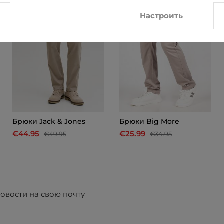
Настроить
Брюки Jack & Jones
Брюки Big More
€44.95
€25.99
€49.95
€34.95
овости на свою почту