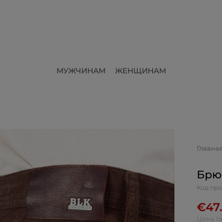
МУЖЧИНАМ
ЖЕНЩИНАМ
Главна
Брю
Код про
€
47
Цена п