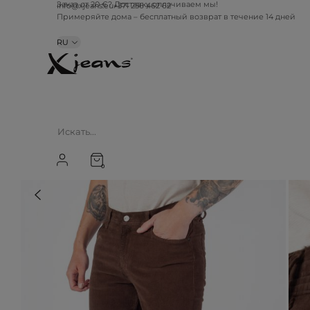
info@xjeans.eu
+371 256 462 62
Заказ от 20 €? Доставку оплачиваем мы!
Примеряйте дома – бесплатный возврат в течение 14 дней
RU
0