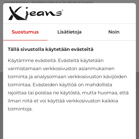
Sovita kotona – ilmainen palautus 14 päivän kuluessa
Suostumus
Lisätietoja
Noin
Tällä sivustolla käytetään evästeitä
0
Käytämme evästeitä. Evästeitä käytetään
varmistamaan verkkosivuston asianmukainen
toiminta ja analysoimaan verkkosivuston kävijöiden
toimintaa. Evästeiden käyttöä on mahdollista
rajoittaa tai poistaa ne käytöstä, mutta huomaa, että
ilman niitä et voi käyttää verkkosivuston kaikkia
toimintoja.