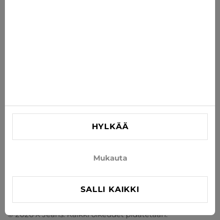
TILAA
Hyväksy uutisten ja erikoistarjousten vastaanottaminen
sähköpostitse
TIEDOT
AUTA
YHTEYSTIEDOT
HYLKÄÄ
info@xjeans.eu
+371 256 462 62
Mukauta
Seuratkaa meitä sosiaalisessa mediassa
SALLI KAIKKI
© 2026 X Jeans. Kaikki oikeudet pidätetään.